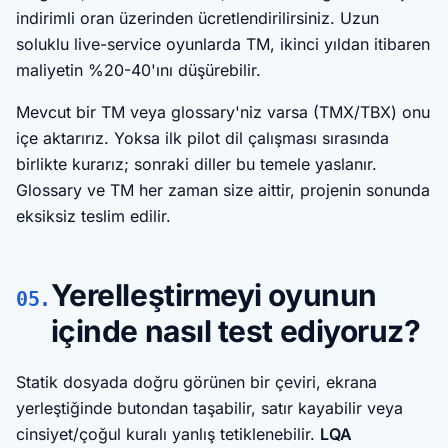
indirimli oran üzerinden ücretlendirilirsiniz. Uzun
soluklu live-service oyunlarda TM, ikinci yıldan itibaren
maliyetin %20-40'ını düşürebilir.
Mevcut bir TM veya glossary'niz varsa (TMX/TBX) onu
içe aktarırız. Yoksa ilk pilot dil çalışması sırasında
birlikte kurarız; sonraki diller bu temele yaslanır.
Glossary ve TM her zaman size aittir, projenin sonunda
eksiksiz teslim edilir.
Yerelleştirmeyi oyunun
05.
içinde nasıl test ediyoruz?
Statik dosyada doğru görünen bir çeviri, ekrana
yerleştiğinde butondan taşabilir, satır kayabilir veya
cinsiyet/çoğul kuralı yanlış tetiklenebilir.
LQA