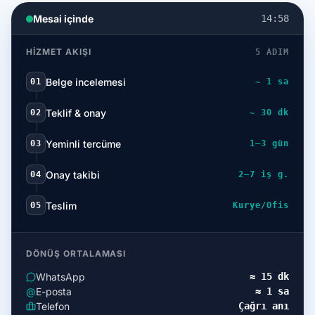
Mesai içinde
14:58
HIZMET AKIŞI
5 ADIM
Belge incelemesi
01
~ 1 sa
Teklif & onay
02
~ 30 dk
Yeminli tercüme
03
1–3 gün
Onay takibi
04
2–7 iş g.
Teslim
05
Kurye/Ofis
DÖNÜŞ ORTALAMASI
WhatsApp
≈ 15 dk
@
E-posta
≈ 1 sa
Telefon
Çağrı anı