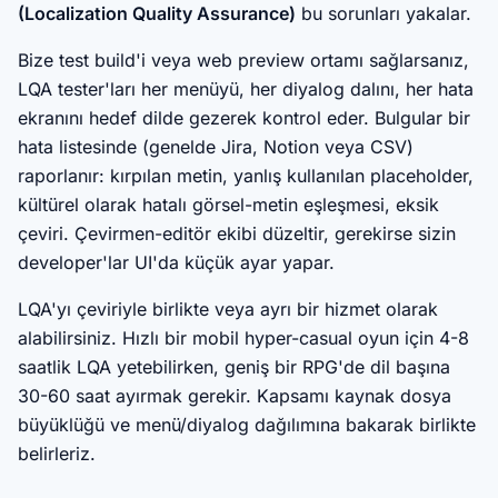
(Localization Quality Assurance)
bu sorunları yakalar.
Bize test build'i veya web preview ortamı sağlarsanız,
LQA tester'ları her menüyü, her diyalog dalını, her hata
ekranını hedef dilde gezerek kontrol eder. Bulgular bir
hata listesinde (genelde Jira, Notion veya CSV)
raporlanır: kırpılan metin, yanlış kullanılan placeholder,
kültürel olarak hatalı görsel-metin eşleşmesi, eksik
çeviri. Çevirmen-editör ekibi düzeltir, gerekirse sizin
developer'lar UI'da küçük ayar yapar.
LQA'yı çeviriyle birlikte veya ayrı bir hizmet olarak
alabilirsiniz. Hızlı bir mobil hyper-casual oyun için 4-8
saatlik LQA yetebilirken, geniş bir RPG'de dil başına
30-60 saat ayırmak gerekir. Kapsamı kaynak dosya
büyüklüğü ve menü/diyalog dağılımına bakarak birlikte
belirleriz.