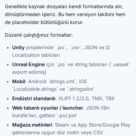
Genellikle kaynak dosyaları kendi formatlarında alır,
dönüştürmeden işleriz. Bu hem versiyon takibini hem
de placeholder bütünlüğünü korur.
Düzenli çalıştığımız formatlar:
Unity
projelerinde `.po`, `.csv`, JSON ve I2
Localization tabloları
Unreal Engine
için `.po` ve string tabloları (`.uasset`
export edilmiş)
Mobil
: Android `strings.xml`, iOS
`Localizable.strings` ve `.stringsdict`
Endüstri standardı
: XLIFF 1.2/2.0, TMX, TBX
Web tabanlı oyunlar / launcher
: JSON i18n
bundle'ları, gettext `.po/.pot`
Mağaza metinleri
: Steam ve App Store/Google Play
şablonlarına uygun düz metin veya CSV