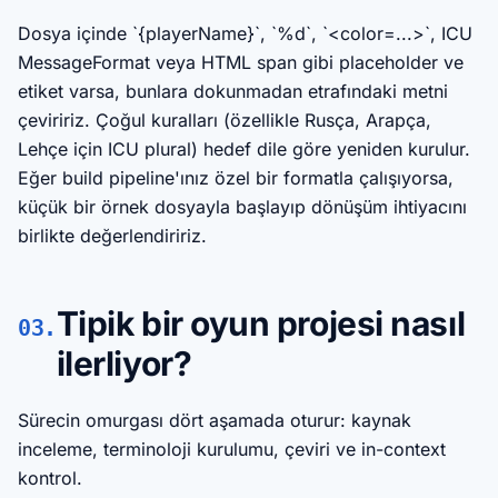
Dosya içinde `{playerName}`, `%d`, `<color=...>`, ICU
MessageFormat veya HTML span gibi placeholder ve
etiket varsa, bunlara dokunmadan etrafındaki metni
çeviririz. Çoğul kuralları (özellikle Rusça, Arapça,
Lehçe için ICU plural) hedef dile göre yeniden kurulur.
Eğer build pipeline'ınız özel bir formatla çalışıyorsa,
küçük bir örnek dosyayla başlayıp dönüşüm ihtiyacını
birlikte değerlendiririz.
Tipik bir oyun projesi nasıl
03.
ilerliyor?
Sürecin omurgası dört aşamada oturur: kaynak
inceleme, terminoloji kurulumu, çeviri ve in-context
kontrol.