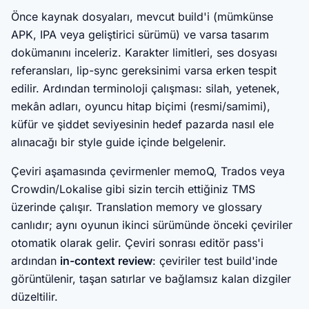
Önce kaynak dosyaları, mevcut build'i (mümkünse
APK, IPA veya geliştirici sürümü) ve varsa tasarım
dokümanını inceleriz. Karakter limitleri, ses dosyası
referansları, lip-sync gereksinimi varsa erken tespit
edilir. Ardından terminoloji çalışması: silah, yetenek,
mekân adları, oyuncu hitap biçimi (resmi/samimi),
küfür ve şiddet seviyesinin hedef pazarda nasıl ele
alınacağı bir style guide içinde belgelenir.
Çeviri aşamasında çevirmenler memoQ, Trados veya
Crowdin/Lokalise gibi sizin tercih ettiğiniz TMS
üzerinde çalışır. Translation memory ve glossary
canlıdır; aynı oyunun ikinci sürümünde önceki çeviriler
otomatik olarak gelir. Çeviri sonrası editör pass'i
ardından
in-context review
: çeviriler test build'inde
görüntülenir, taşan satırlar ve bağlamsız kalan dizgiler
düzeltilir.