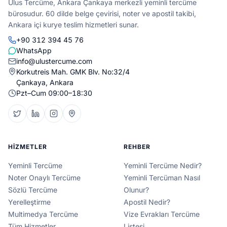
Ulus Tercüme, Ankara Çankaya merkezli yeminli tercüme
bürosudur. 60 dilde belge çevirisi, noter ve apostil takibi,
Ankara içi kurye teslim hizmetleri sunar.
+90 312 394 45 76
WhatsApp
info@ulustercume.com
Korkutreis Mah. GMK Blv. No:32/4
Çankaya, Ankara
Pzt–Cum 09:00–18:30
HIZMETLER
REHBER
Yeminli Tercüme
Yeminli Tercüme Nedir?
Noter Onaylı Tercüme
Yeminli Tercüman Nasıl
Sözlü Tercüme
Olunur?
Yerelleştirme
Apostil Nedir?
Multimedya Tercüme
Vize Evrakları Tercüme
Tüm Hizmetler
Listesi