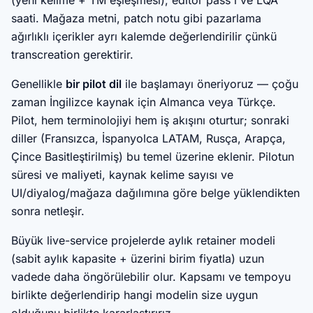
(yeni kelime + TM eşleşmesi), editör pass'i ve LQA
saati. Mağaza metni, patch notu gibi pazarlama
ağırlıklı içerikler ayrı kalemde değerlendirilir çünkü
transcreation gerektirir.
Genellikle
bir pilot dil
ile başlamayı öneriyoruz — çoğu
zaman İngilizce kaynak için Almanca veya Türkçe.
Pilot, hem terminolojiyi hem iş akışını oturtur; sonraki
diller (Fransızca, İspanyolca LATAM, Rusça, Arapça,
Çince Basitleştirilmiş) bu temel üzerine eklenir. Pilotun
süresi ve maliyeti, kaynak kelime sayısı ve
UI/diyalog/mağaza dağılımına göre belge yüklendikten
sonra netleşir.
Büyük live-service projelerde aylık retainer modeli
(sabit aylık kapasite + üzerini birim fiyatla) uzun
vadede daha öngörülebilir olur. Kapsamı ve tempoyu
birlikte değerlendirip hangi modelin size uygun