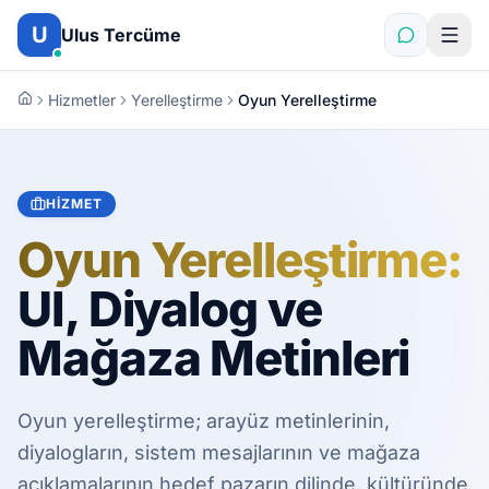
İçeriğe atla
U
Ulus Tercüme
Hizmetler
Yerelleştirme
Oyun Yerelleştirme
HIZMET
Oyun Yerelleştirme:
UI, Diyalog ve
Mağaza Metinleri
Oyun yerelleştirme; arayüz metinlerinin,
diyalogların, sistem mesajlarının ve mağaza
açıklamalarının hedef pazarın dilinde, kültüründe