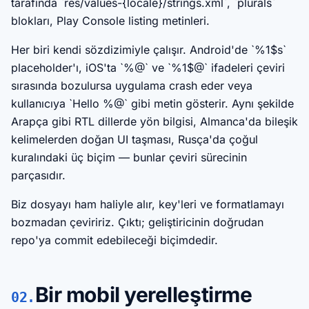
tarafında `res/values-{locale}/strings.xml`, `plurals`
blokları, Play Console listing metinleri.
Her biri kendi sözdizimiyle çalışır. Android'de `%1$s`
placeholder'ı, iOS'ta `%@` ve `%1$@` ifadeleri çeviri
sırasında bozulursa uygulama crash eder veya
kullanıcıya `Hello %@` gibi metin gösterir. Aynı şekilde
Arapça gibi RTL dillerde yön bilgisi, Almanca'da bileşik
kelimelerden doğan UI taşması, Rusça'da çoğul
kuralındaki üç biçim — bunlar çeviri sürecinin
parçasıdır.
Biz dosyayı ham haliyle alır, key'leri ve formatlamayı
bozmadan çeviririz. Çıktı; geliştiricinin doğrudan
repo'ya commit edebileceği biçimdedir.
Bir mobil yerelleştirme
02.