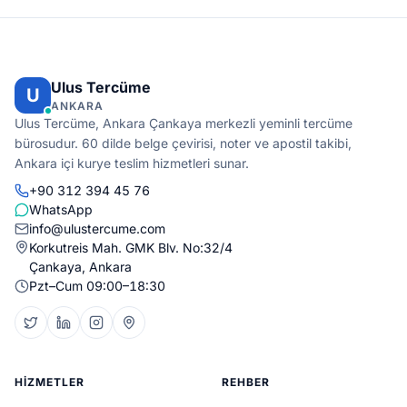
Ulus Tercüme
U
ANKARA
Ulus Tercüme, Ankara Çankaya merkezli yeminli tercüme
bürosudur. 60 dilde belge çevirisi, noter ve apostil takibi,
Ankara içi kurye teslim hizmetleri sunar.
+90 312 394 45 76
WhatsApp
info@ulustercume.com
Korkutreis Mah. GMK Blv. No:32/4
Çankaya, Ankara
Pzt–Cum 09:00–18:30
HIZMETLER
REHBER