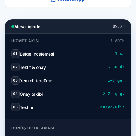
Mesai içinde
09:23
HIZMET AKIŞI
5 ADIM
Belge incelemesi
01
~ 1 sa
Teklif & onay
02
~ 30 dk
Yeminli tercüme
03
1–3 gün
Onay takibi
04
2–7 iş g.
Teslim
05
Kurye/Ofis
DÖNÜŞ ORTALAMASI