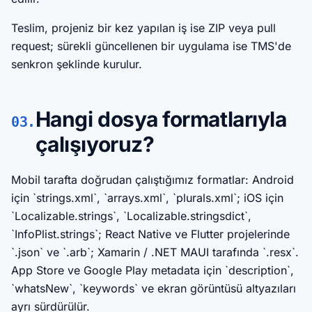
Teslim, projeniz bir kez yapılan iş ise ZIP veya pull
request; sürekli güncellenen bir uygulama ise TMS'de
senkron şeklinde kurulur.
Hangi dosya formatlarıyla
03.
çalışıyoruz?
Mobil tarafta doğrudan çalıştığımız formatlar: Android
için `strings.xml`, `arrays.xml`, `plurals.xml`; iOS için
`Localizable.strings`, `Localizable.stringsdict`,
`InfoPlist.strings`; React Native ve Flutter projelerinde
`.json` ve `.arb`; Xamarin / .NET MAUI tarafında `.resx`.
App Store ve Google Play metadata için `description`,
`whatsNew`, `keywords` ve ekran görüntüsü altyazıları
ayrı sürdürülür.