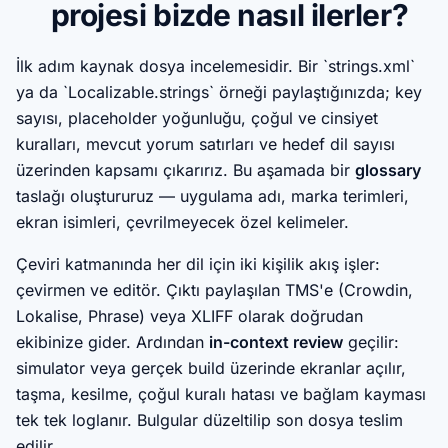
projesi bizde nasıl ilerler?
İlk adım kaynak dosya incelemesidir. Bir `strings.xml`
ya da `Localizable.strings` örneği paylaştığınızda; key
sayısı, placeholder yoğunluğu, çoğul ve cinsiyet
kuralları, mevcut yorum satırları ve hedef dil sayısı
üzerinden kapsamı çıkarırız. Bu aşamada bir
glossary
taslağı oluştururuz — uygulama adı, marka terimleri,
ekran isimleri, çevrilmeyecek özel kelimeler.
Çeviri katmanında her dil için iki kişilik akış işler:
çevirmen ve editör. Çıktı paylaşılan TMS'e (Crowdin,
Lokalise, Phrase) veya XLIFF olarak doğrudan
ekibinize gider. Ardından
in-context review
geçilir:
simulator veya gerçek build üzerinde ekranlar açılır,
taşma, kesilme, çoğul kuralı hatası ve bağlam kayması
tek tek loglanır. Bulgular düzeltilip son dosya teslim
edilir.