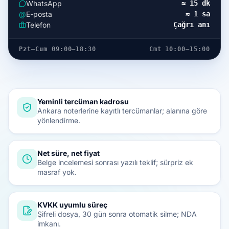
WhatsApp
≈ 15 dk
@
E-posta
≈ 1 sa
Telefon
Çağrı anı
Pzt–Cum 09:00–18:30
Cmt 10:00–15:00
Yeminli tercüman kadrosu
Ankara noterlerine kayıtlı tercümanlar; alanına göre
yönlendirme.
Net süre, net fiyat
Belge incelemesi sonrası yazılı teklif; sürpriz ek
masraf yok.
KVKK uyumlu süreç
Şifreli dosya, 30 gün sonra otomatik silme; NDA
imkanı.