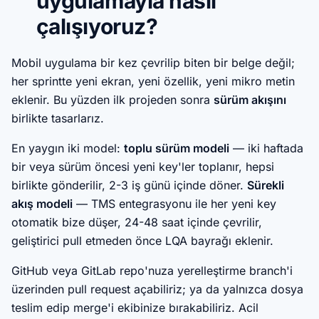
uygulamayla nasıl
çalışıyoruz?
Mobil uygulama bir kez çevrilip biten bir belge değil;
her sprintte yeni ekran, yeni özellik, yeni mikro metin
eklenir. Bu yüzden ilk projeden sonra
sürüm akışını
birlikte tasarlarız.
En yaygın iki model:
toplu sürüm modeli
— iki haftada
bir veya sürüm öncesi yeni key'ler toplanır, hepsi
birlikte gönderilir, 2-3 iş günü içinde döner.
Sürekli
akış modeli
— TMS entegrasyonu ile her yeni key
otomatik bize düşer, 24-48 saat içinde çevrilir,
geliştirici pull etmeden önce LQA bayrağı eklenir.
GitHub veya GitLab repo'nuza yerelleştirme branch'i
üzerinden pull request açabiliriz; ya da yalnızca dosya
teslim edip merge'i ekibinize bırakabiliriz. Acil