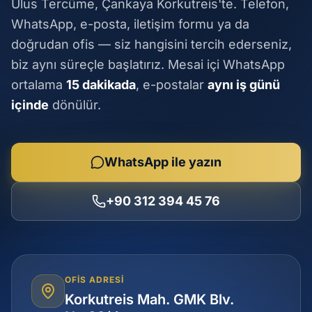
Ulus Tercüme, Çankaya Korkutreis'te. Telefon,
WhatsApp, e-posta, iletişim formu ya da
doğrudan ofis — siz hangisini tercih ederseniz,
biz aynı süreçle başlatırız. Mesai içi WhatsApp
ortalama
15 dakikada
, e-postalar
aynı iş günü
içinde
dönülür.
WhatsApp ile yazın
+90 312 394 45 76
OFIS ADRESI
Korkutreis Mah. GMK Blv.