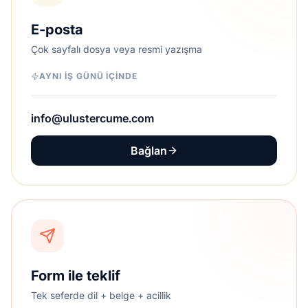
E-posta
Çok sayfalı dosya veya resmi yazışma
AYNI IŞ GÜNÜ IÇINDE
info@ulustercume.com
Bağlan
Form ile teklif
Tek seferde dil + belge + acillik