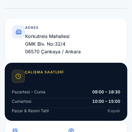
Leaflet
|
©
OpenStreetMap
+
−
ADRES
Korkutreis Mahallesi
GMK Blv. No:32/4
06570 Çankaya / Ankara
ÇALIŞMA SAATLERI
Pazartesi – Cuma
09:00 – 18:30
Cumartesi
10:00 – 15:00
Pazar & Resmi Tatil
Kapalı