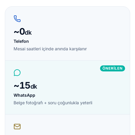
~0
dk
Telefon
Mesai saatleri içinde anında karşılanır
ÖNERILEN
~15
dk
WhatsApp
Belge fotoğrafı + soru çoğunlukla yeterli