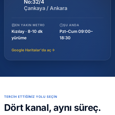
No:32/4
Çankaya / Ankara
EN YAKIN METRO
ŞU ANDA
Kızılay · 8-10 dk
Pzt–Cum 09:00–
yürüme
18:30
Google Haritalar'da aç
TERCIH ETTIĞINIZ YOLU SEÇIN
Dört kanal, aynı süreç.