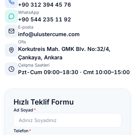
+90 312 394 45 76
WhatsApp
+90 544 235 11 92
E-posta
info@ulustercume.com
Ofis
Korkutreis Mah. GMK Blv. No:32/4,
Çankaya, Ankara
Çalışma Saatleri
Pzt-Cum 09:00–18:30 · Cmt 10:00–15:00
Hızlı Teklif Formu
Ad Soyad
*
Telefon
*