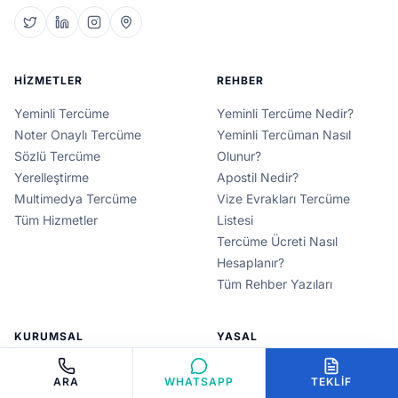
HIZMETLER
REHBER
Yeminli Tercüme
Yeminli Tercüme Nedir?
Noter Onaylı Tercüme
Yeminli Tercüman Nasıl
Sözlü Tercüme
Olunur?
Yerelleştirme
Apostil Nedir?
Multimedya Tercüme
Vize Evrakları Tercüme
Tüm Hizmetler
Listesi
Tercüme Ücreti Nasıl
Hesaplanır?
Tüm Rehber Yazıları
KURUMSAL
YASAL
Hakkımızda
KVKK Aydınlatma Metni
ARA
WHATSAPP
TEKLIF
Tasdik İşlemleri
Gizlilik Politikası