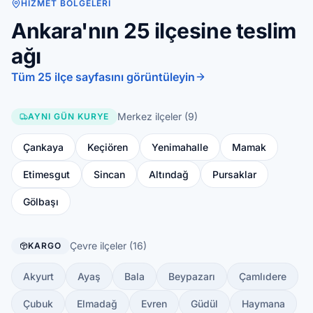
HIZMET BÖLGELERI
Ankara'nın 25 ilçesine teslim
ağı
Tüm 25 ilçe sayfasını görüntüleyin
Merkez ilçeler (9)
AYNI GÜN KURYE
Çankaya
Keçiören
Yenimahalle
Mamak
Etimesgut
Sincan
Altındağ
Pursaklar
Gölbaşı
Çevre ilçeler (16)
KARGO
Akyurt
Ayaş
Bala
Beypazarı
Çamlıdere
Çubuk
Elmadağ
Evren
Güdül
Haymana