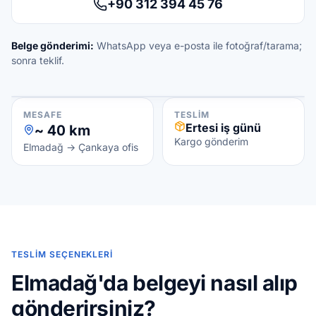
+90 312 394 45 76
Belge gönderimi:
WhatsApp veya e-posta ile fotoğraf/tarama;
sonra teklif.
Yol Tarifi
MESAFE
TESLIM
Ertesi iş günü
~ 40 km
Elmadağ
Kargo gönderim
Elmadağ → Çankaya ofis
Ulus Tercüme
Çankaya
TESLIM SEÇENEKLERI
Elmadağ'da belgeyi nasıl alıp
gönderirsiniz?