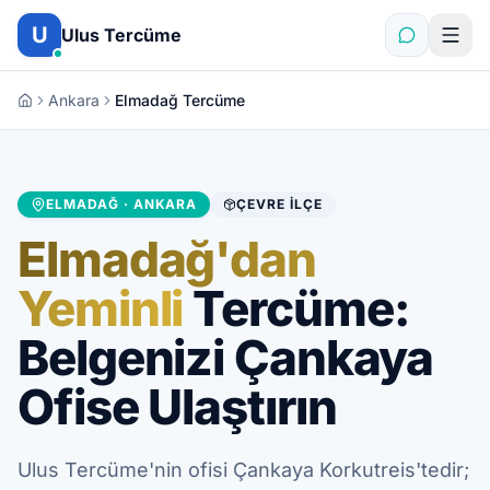
İçeriğe atla
U
Ulus Tercüme
Ankara
Elmadağ Tercüme
ELMADAĞ · ANKARA
ÇEVRE İLÇE
Elmadağ'dan
Yeminli
Tercüme:
Belgenizi Çankaya
Ofise Ulaştırın
Ulus Tercüme'nin ofisi Çankaya Korkutreis'tedir;