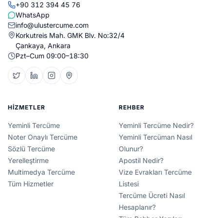
+90 312 394 45 76
WhatsApp
info@ulustercume.com
Korkutreis Mah. GMK Blv. No:32/4
Çankaya, Ankara
Pzt–Cum 09:00–18:30
HIZMETLER
REHBER
Yeminli Tercüme
Yeminli Tercüme Nedir?
Noter Onaylı Tercüme
Yeminli Tercüman Nasıl
Sözlü Tercüme
Olunur?
Yerelleştirme
Apostil Nedir?
Multimedya Tercüme
Vize Evrakları Tercüme
Tüm Hizmetler
Listesi
Tercüme Ücreti Nasıl
Hesaplanır?