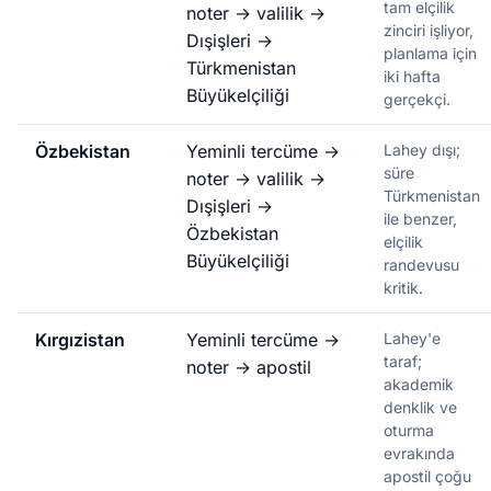
tam elçilik
noter → valilik →
zinciri işliyor,
Dışişleri →
planlama için
Türkmenistan
iki hafta
Büyükelçiliği
gerçekçi.
Özbekistan
Yeminli tercüme →
Lahey dışı;
süre
noter → valilik →
Türkmenistan
Dışişleri →
ile benzer,
Özbekistan
elçilik
Büyükelçiliği
randevusu
kritik.
Kırgızistan
Yeminli tercüme →
Lahey'e
taraf;
noter → apostil
akademik
denklik ve
oturma
evrakında
apostil çoğu