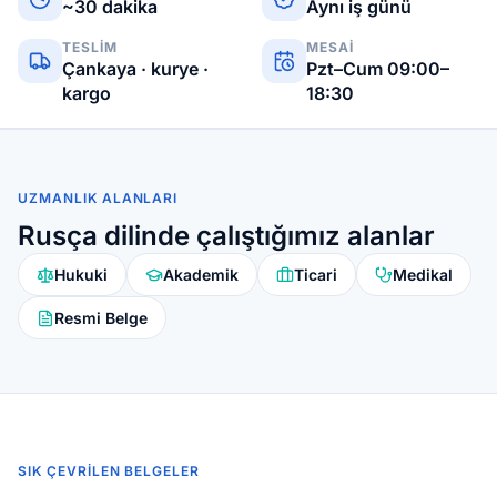
~30 dakika
Aynı iş günü
TESLIM
MESAI
Çankaya · kurye ·
Pzt–Cum 09:00–
kargo
18:30
UZMANLIK ALANLARI
Rusça dilinde çalıştığımız alanlar
Hukuki
Akademik
Ticari
Medikal
Resmi Belge
SIK ÇEVRILEN BELGELER