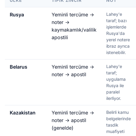
ÜLKE
TIPIK ZINCIR
NOT
Rusya
Yeminli tercüme →
Lahey'e
taraf; bazı
noter →
işlemlerde
kaymakamlık/valilik
Rusya'da
apostili
yerel notere
ibraz ayrıca
istenebilir.
Belarus
Yeminli tercüme →
Lahey'e
taraf;
noter → apostil
uygulama
Rusya ile
paralel
ilerliyor.
Kazakistan
Yeminli tercüme →
Belirli kamu
belgelerinde
noter → apostil
tasdik
(genelde)
muafiyeti