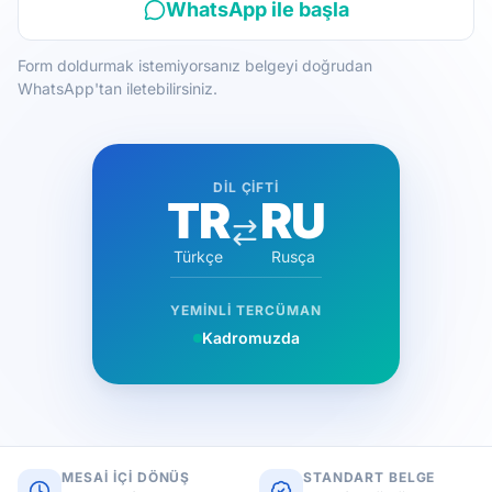
WhatsApp ile başla
Form doldurmak istemiyorsanız belgeyi doğrudan
WhatsApp'tan iletebilirsiniz.
DIL ÇIFTI
TR
RU
Türkçe
Rusça
YEMINLI TERCÜMAN
Kadromuzda
MESAI IÇI DÖNÜŞ
STANDART BELGE