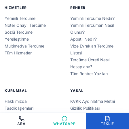
HIZMETLER
REHBER
Yeminli Tercüme
Yeminli Tercüme Nedir?
Noter Onaylı Tercüme
Yeminli Tercüman Nasıl
Sözlü Tercüme
Olunur?
Yerelleştirme
Apostil Nedir?
Multimedya Tercüme
Vize Evrakları Tercüme
Tüm Hizmetler
Listesi
Tercüme Ücreti Nasıl
Hesaplanır?
Tüm Rehber Yazıları
KURUMSAL
YASAL
Hakkımızda
KVKK Aydınlatma Metni
Tasdik İşlemleri
Gizlilik Politikası
Diller
Çerez Politikası
Belge Türleri
Kullanım Koşulları
ARA
WHATSAPP
TEKLIF
Teklif Al