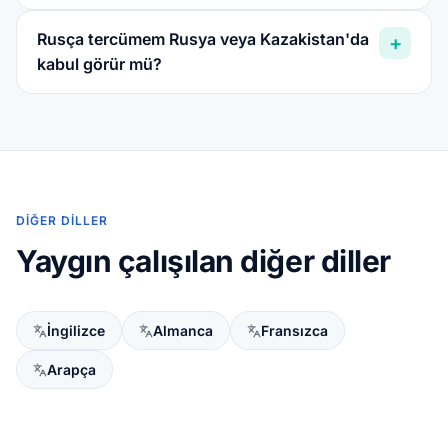
Rusça tercümem Rusya veya Kazakistan'da
+
kabul görür mü?
DIĞER DILLER
Yaygın çalışılan diğer diller
İngilizce
Almanca
Fransızca
Arapça