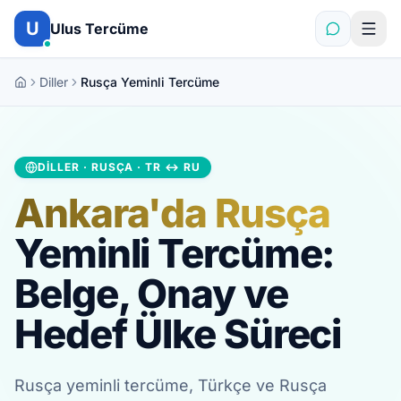
İçeriğe atla
U
Ulus Tercüme
Diller
Rusça Yeminli Tercüme
DILLER · RUSÇA · TR ↔ RU
Ankara'da Rusça
Yeminli Tercüme:
Belge, Onay ve
Hedef Ülke Süreci
Rusça yeminli tercüme, Türkçe ve Rusça