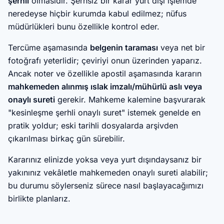
şerhli
olmasıdır. Şerhsiz bir karar yurt dışı işlemde
neredeyse hiçbir kurumda kabul edilmez; nüfus
müdürlükleri bunu özellikle kontrol eder.
Tercüme aşamasında
belgenin taraması
veya net bir
fotoğrafı yeterlidir; çeviriyi onun üzerinden yaparız.
Ancak noter ve özellikle apostil aşamasında kararın
mahkemeden alınmış ıslak imzalı/mühürlü aslı veya
onaylı sureti
gerekir. Mahkeme kalemine başvurarak
"kesinleşme şerhli onaylı suret" istemek genelde en
pratik yoldur; eski tarihli dosyalarda arşivden
çıkarılması birkaç gün sürebilir.
Kararınız elinizde yoksa veya yurt dışındaysanız bir
yakınınız vekâletle mahkemeden onaylı sureti alabilir;
bu durumu söylerseniz sürece nasıl başlayacağımızı
birlikte planlarız.