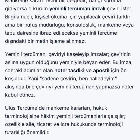
Mahkeme kararı resmî bir belgedir; hangi kuruma
gidiyorsa o kurum
yeminli tercüman imzalı
çeviri ister.
Bilgi amaçlı, kişisel okuma için yapılacak çeviri farklı;
ama bir nüfus müdürlüğü, konsolosluk, mahkeme veya
tapu dairesine ibraz edilecekse yeminli tercüme
dışındaki bir metin işleme alınmaz.
Yeminli tercüman, çeviriyi kaşeleyip imzalar; çevirinin
aslına uygun olduğunu yeminiyle beyan eder. Bu imza,
sonraki adımlar olan
noter tasdiki
ve
apostil
için ön
koşuldur. Yani "sadece çevirin, ben halledeyim"
akışında bile çeviriyi yeminli tercüman yapmazsa noter
kabul etmez.
Ulus Tercüme'de mahkeme kararları, hukuk
terminolojisine hâkim yeminli tercümanlarla çalışılır;
özellikle aile, ticaret ve icra hukukunda terminoloji
tutarlılığı önemlidir.