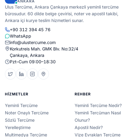
ANKARA
Ulus Tercüme, Ankara Çankaya merkezli yeminli tercüme
bürosudur. 60 dilde belge çevirisi, noter ve apostil takibi,
Ankara içi kurye teslim hizmetleri sunar.
+90 312 394 45 76
WhatsApp
info@ulustercume.com
Korkutreis Mah. GMK Blv. No:32/4
Çankaya, Ankara
Pzt–Cum 09:00–18:30
HIZMETLER
REHBER
Yeminli Tercüme
Yeminli Tercüme Nedir?
Noter Onaylı Tercüme
Yeminli Tercüman Nasıl
Sözlü Tercüme
Olunur?
Yerelleştirme
Apostil Nedir?
Multimedya Tercüme
Vize Evrakları Tercüme