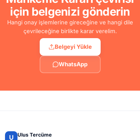
için belgenizi gönderin
Hangi onay işlemlerine gireceğine ve hangi dile
çevrileceğine birlikte karar verelim.
Belgeyi Yükle
WhatsApp
Ulus Tercüme
U