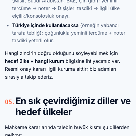
(Mısır, Suudi Arabistan, BAE, Çin gibi): yeminli
tercüme → noter → Dışişleri tasdiki → ilgili ülke
elçilik/konsolosluk onayı.
Türkiye içinde kullanılacaksa
(örneğin yabancı
tarafa tebliğ): çoğunlukla yeminli tercüme + noter
tasdiki yeterli olur.
Hangi zincirin doğru olduğunu söyleyebilmek için
hedef ülke + hangi kurum
bilgisine ihtiyacımız var.
Resmi onay kararı ilgili kuruma aittir; biz adımları
sırasıyla takip ederiz.
En sık çevirdiğimiz diller ve
05.
hedef ülkeler
Mahkeme kararlarında talebin büyük kısmı şu dillerden
geliyor: