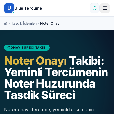
İçeriğe atla
U
Ulus Tercüme
Tasdik İşlemleri
Noter Onayı
ONAY SÜRECI TAKIBI
Noter Onayı
Takibi:
Yeminli Tercümenin
Noter Huzurunda
Tasdik Süreci
Noter onaylı tercüme, yeminli tercümanın