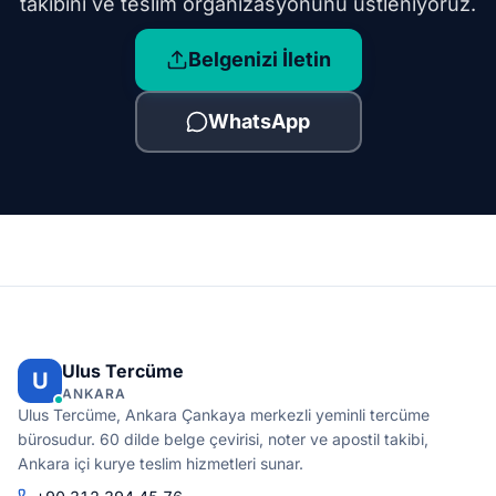
takibini ve teslim organizasyonunu üstleniyoruz.
Belgenizi İletin
WhatsApp
Ulus Tercüme
U
ANKARA
Ulus Tercüme, Ankara Çankaya merkezli yeminli tercüme
bürosudur. 60 dilde belge çevirisi, noter ve apostil takibi,
Ankara içi kurye teslim hizmetleri sunar.