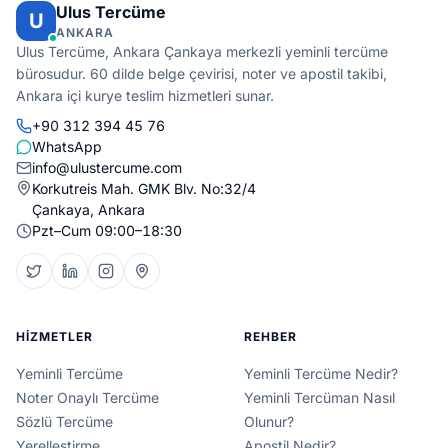
Ulus Tercüme
U
ANKARA
Ulus Tercüme, Ankara Çankaya merkezli yeminli tercüme
bürosudur. 60 dilde belge çevirisi, noter ve apostil takibi,
Ankara içi kurye teslim hizmetleri sunar.
+90 312 394 45 76
WhatsApp
info@ulustercume.com
Korkutreis Mah. GMK Blv. No:32/4
Çankaya, Ankara
Pzt–Cum 09:00–18:30
HIZMETLER
REHBER
Yeminli Tercüme
Yeminli Tercüme Nedir?
Noter Onaylı Tercüme
Yeminli Tercüman Nasıl
Sözlü Tercüme
Olunur?
Yerelleştirme
Apostil Nedir?