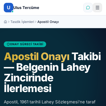
İçeriğe atla
U
Ulus Tercüme
Tasdik İşlemleri
Apostil Onayı
ONAY SÜRECI TAKIBI
Apostil Onayı
Takibi
— Belgenin Lahey
Zincirinde
İlerlemesi
Apostil, 1961 tarihli Lahey Sözleşmesi'ne taraf