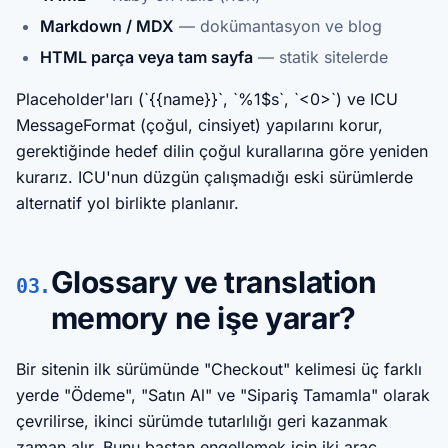
Markdown / MDX
— dokümantasyon ve blog
HTML parça veya tam sayfa
— statik sitelerde
Placeholder'ları (`{{name}}`, `%1$s`, `<0>`) ve ICU
MessageFormat (çoğul, cinsiyet) yapılarını korur,
gerektiğinde hedef dilin çoğul kurallarına göre yeniden
kurarız. ICU'nun düzgün çalışmadığı eski sürümlerde
alternatif yol birlikte planlanır.
Glossary ve translation
03.
memory ne işe yarar?
Bir sitenin ilk sürümünde "Checkout" kelimesi üç farklı
yerde "Ödeme", "Satın Al" ve "Sipariş Tamamla" olarak
çevrilirse, ikinci sürümde tutarlılığı geri kazanmak
zaman alır. Bunu baştan engellemek için iki araç