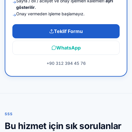
Sayfa / dil / aciliyet ve onay işlemleri kalemleri
ayrı
→
gösterilir
.
Onay vermeden işleme başlamayız.
→
Teklif Formu
WhatsApp
+90 312 394 45 76
SSS
Bu hizmet için sık sorulanlar