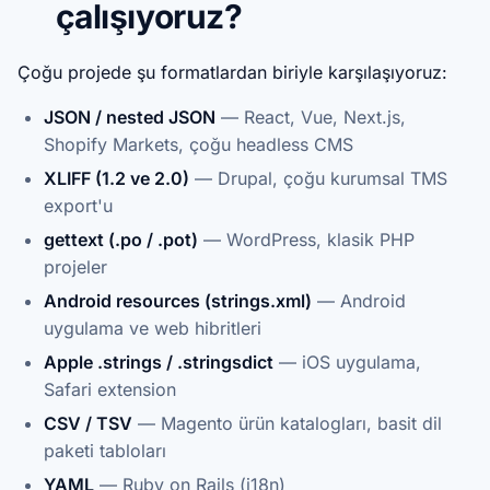
çalışıyoruz?
Çoğu projede şu formatlardan biriyle karşılaşıyoruz:
JSON / nested JSON
— React, Vue, Next.js,
Shopify Markets, çoğu headless CMS
XLIFF (1.2 ve 2.0)
— Drupal, çoğu kurumsal TMS
export'u
gettext (.po / .pot)
— WordPress, klasik PHP
projeler
Android resources (strings.xml)
— Android
uygulama ve web hibritleri
Apple .strings / .stringsdict
— iOS uygulama,
Safari extension
CSV / TSV
— Magento ürün katalogları, basit dil
paketi tabloları
YAML
— Ruby on Rails (i18n)