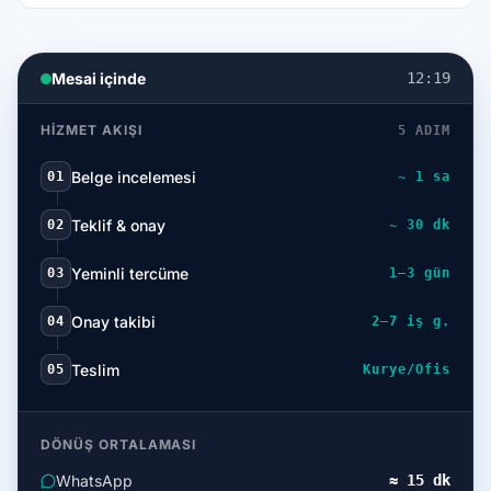
Mesai içinde
12:19
HIZMET AKIŞI
5 ADIM
Belge incelemesi
01
~ 1 sa
Teklif & onay
02
~ 30 dk
Yeminli tercüme
03
1–3 gün
Onay takibi
04
2–7 iş g.
Teslim
05
Kurye/Ofis
DÖNÜŞ ORTALAMASI
WhatsApp
≈ 15 dk