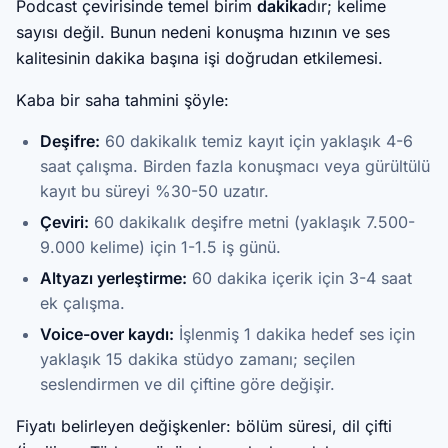
Podcast çevirisinde temel birim
dakika
dır; kelime
sayısı değil. Bunun nedeni konuşma hızının ve ses
kalitesinin dakika başına işi doğrudan etkilemesi.
Kaba bir saha tahmini şöyle:
Deşifre:
60 dakikalık temiz kayıt için yaklaşık 4-6
saat çalışma. Birden fazla konuşmacı veya gürültülü
kayıt bu süreyi %30-50 uzatır.
Çeviri:
60 dakikalık deşifre metni (yaklaşık 7.500-
9.000 kelime) için 1-1.5 iş günü.
Altyazı yerleştirme:
60 dakika içerik için 3-4 saat
ek çalışma.
Voice-over kaydı:
İşlenmiş 1 dakika hedef ses için
yaklaşık 15 dakika stüdyo zamanı; seçilen
seslendirmen ve dil çiftine göre değişir.
Fiyatı belirleyen değişkenler: bölüm süresi, dil çifti