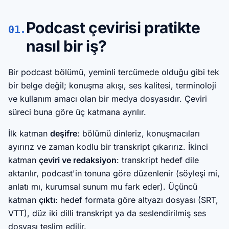
Podcast çevirisi pratikte
01.
nasıl bir iş?
Bir podcast bölümü, yeminli tercümede olduğu gibi tek
bir belge değil; konuşma akışı, ses kalitesi, terminoloji
ve kullanım amacı olan bir medya dosyasıdır. Çeviri
süreci buna göre üç katmana ayrılır.
İlk katman
deşifre
: bölümü dinleriz, konuşmacıları
ayırırız ve zaman kodlu bir transkript çıkarırız. İkinci
katman
çeviri ve redaksiyon
: transkript hedef dile
aktarılır, podcast'in tonuna göre düzenlenir (söyleşi mi,
anlatı mı, kurumsal sunum mu fark eder). Üçüncü
katman
çıktı
: hedef formata göre altyazı dosyası (SRT,
VTT), düz iki dilli transkript ya da seslendirilmiş ses
dosyası teslim edilir.