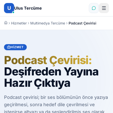
İçeriğe atla
U
Ulus Tercüme
Hizmetler
Multimedya Tercüme
Podcast Çevirisi
HIZMET
Podcast Çevirisi:
Deşifreden Yayına
Hazır Çıktıya
Podcast çevirisi; bir ses bölümünün önce yazıya
geçirilmesi, sonra hedef dile çevrilmesi ve
istenirse altyazı ya da seslendirilmiş ses olarak