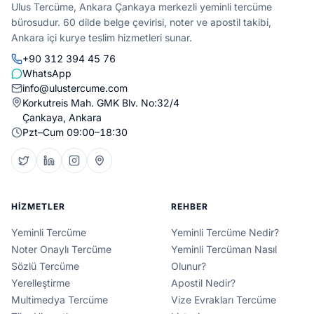
Ulus Tercüme, Ankara Çankaya merkezli yeminli tercüme
bürosudur. 60 dilde belge çevirisi, noter ve apostil takibi,
Ankara içi kurye teslim hizmetleri sunar.
+90 312 394 45 76
WhatsApp
info@ulustercume.com
Korkutreis Mah. GMK Blv. No:32/4
Çankaya, Ankara
Pzt–Cum 09:00–18:30
HIZMETLER
REHBER
Yeminli Tercüme
Yeminli Tercüme Nedir?
Noter Onaylı Tercüme
Yeminli Tercüman Nasıl
Sözlü Tercüme
Olunur?
Yerelleştirme
Apostil Nedir?
Multimedya Tercüme
Vize Evrakları Tercüme