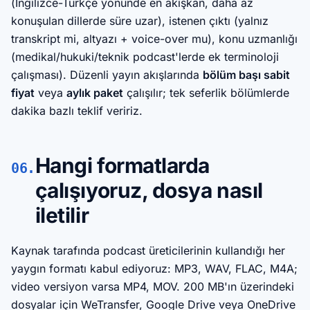
(İngilizce-Türkçe yönünde en akışkan, daha az
konuşulan dillerde süre uzar), istenen çıktı (yalnız
transkript mi, altyazı + voice-over mu), konu uzmanlığı
(medikal/hukuki/teknik podcast'lerde ek terminoloji
çalışması). Düzenli yayın akışlarında
bölüm başı sabit
fiyat
veya
aylık paket
çalışılır; tek seferlik bölümlerde
dakika bazlı teklif veririz.
Hangi formatlarda
06.
çalışıyoruz, dosya nasıl
iletilir
Kaynak tarafında podcast üreticilerinin kullandığı her
yaygın formatı kabul ediyoruz: MP3, WAV, FLAC, M4A;
video versiyon varsa MP4, MOV. 200 MB'ın üzerindeki
dosyalar için WeTransfer, Google Drive veya OneDrive