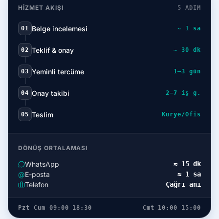
HIZMET AKIŞI
5 ADIM
Belge incelemesi
01
~ 1 sa
Teklif & onay
02
~ 30 dk
Yeminli tercüme
03
1–3 gün
Onay takibi
04
2–7 iş g.
Teslim
05
Kurye/Ofis
DÖNÜŞ ORTALAMASI
WhatsApp
≈ 15 dk
@
E-posta
≈ 1 sa
Telefon
Çağrı anı
Pzt–Cum 09:00–18:30
Cmt 10:00–15:00