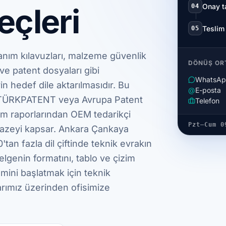
Onay t
eçleri
04
Teslim
05
nım kılavuzları, malzeme güvenlik
DÖNÜŞ OR
ve patent dosyaları gibi
WhatsA
in hedef dile aktarılmasıdır. Bu
@
E-posta
n TÜRKPATENT veya Avrupa Patent
Telefon
tim raporlarından OEM tedarikçi
Pzt–Cum 0
azeyi kapsar. Ankara Çankaya
tan fazla dil çiftinde teknik evrakın
belgenin formatını, tablo ve çizim
emini başlatmak için teknik
arımız üzerinden ofisimize