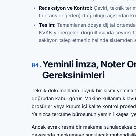
Redaksiyon ve Kontrol:
Çeviri, teknik teriml
tolerans değerleri) doğruluğu açısından kont
Teslim:
Tamamlanan dosya dijital ortamda vey
KVKK yönergeleri doğrultusunda çevirisi 
saklıyor, talep etmeniz halinde sistemden s
Yeminli İmza, Noter O
04.
Gereksinimleri
Teknik dokümanların büyük bir kısmı yeminli 
doğrudan kabul görür. Makine kullanım kılavuz
broşürler veya kurum içi kalite kontrol prosed
Yalnızca tercüme bürosunun yeminli kaşesi yet
Ancak evrak resmî bir makama sunulacaksa ona
davasında mahkemeye sunulacak mühendislik r