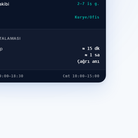
akibi
2–7 iş g.
Kurye/Ofis
TALAMASI
pp
≈ 15 dk
≈ 1 sa
Çağrı anı
9:00–18:30
Cmt 10:00–15:00