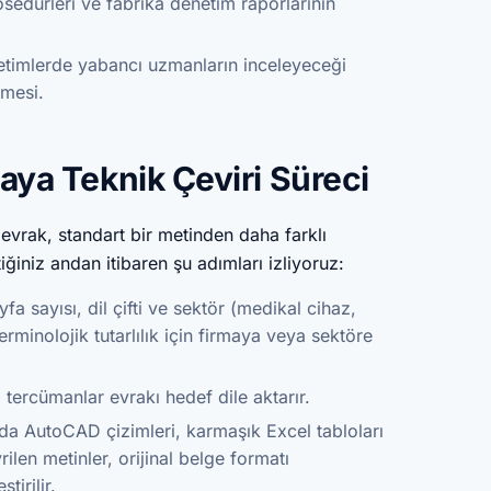
osedürleri ve fabrika denetim raporlarının
timlerde yabancı uzmanların inceleyeceği
lmesi.
ya Teknik Çeviri Süreci
evrak, standart bir metinden daha farklı
ğiniz andan itibaren şu adımları izliyoruz:
fa sayısı, dil çifti ve sektör (medikal cihaz,
rminolojik tutarlılık için firmaya veya sektöre
a tercümanlar evrakı hedef dile aktarır.
a AutoCAD çizimleri, karmaşık Excel tabloları
len metinler, orijinal belge formatı
tirilir.