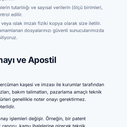
erin tutarlılığı ve sayısal verilerin (ölçü birimleri,
rol edilir.
a ıslak imzalı fiziki kopya olarak size iletilir.
tamamlanan dosyalarınızı güvenli sunucularımızda
iliyoruz.
nayı ve Apostil
tercüman kaşesi ve imzası ile kurumlar tarafından
ları, bakım talimatları, pazarlama amaçlı teknik
ürleri genellikle noter onayı gerektirmez.
erlidir.
y işlemleri değişir. Örneğin, bir patent
aporu, kamu ihalelerine girecek teknik