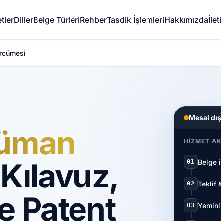
tler
Diller
Belge Türleri
Rehber
Tasdik İşlemleri
Hakkımızda
İle
rcümesi
Mesai dış
küman
HIZMET AK
Kılavuz,
Belge 
01
Teklif 
02
e Patent
Yeminl
03