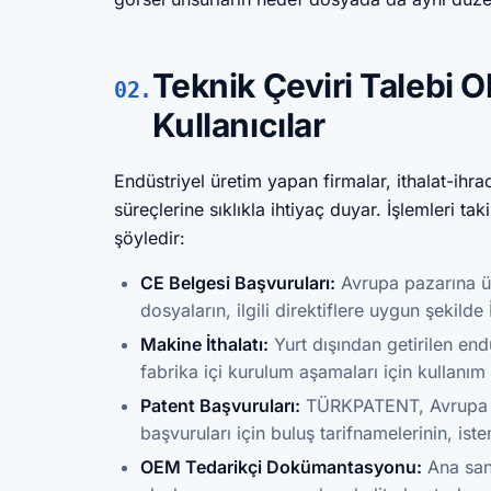
Teknik Çeviri Talebi 
02.
Kullanıcılar
Endüstriyel üretim yapan firmalar, ithalat-ihrac
süreçlerine sıklıkla ihtiyaç duyar. İşlemleri t
şöyledir:
CE Belgesi Başvuruları:
Avrupa pazarına ür
dosyaların, ilgili direktiflere uygun şekilde
Makine İthalatı:
Yurt dışından getirilen end
fabrika içi kurulum aşamaları için kullanım
Patent Başvuruları:
TÜRKPATENT, Avrupa Pa
başvuruları için buluş tarifnamelerinin, ist
OEM Tedarikçi Dokümantasyonu:
Ana sana