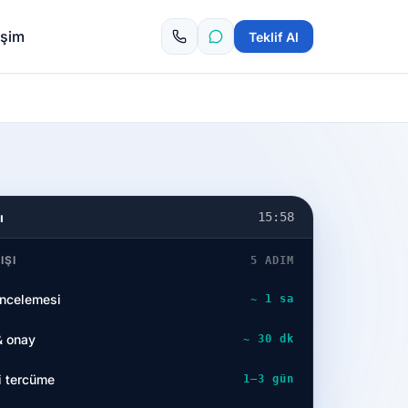
tişim
Teklif Al
ı
15:58
IŞI
5 ADIM
incelemesi
~ 1 sa
& onay
~ 30 dk
i tercüme
1–3 gün