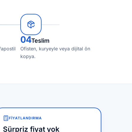
04
Teslim
/apostil
Ofisten, kuryeyle veya dijital ön
kopya.
FIYATLANDIRMA
Sürpriz fiyat yok