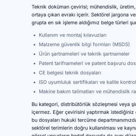
Teknik doküman çevirisi; mühendislik, üretim,
ortaya çıkan evrakı içerir. Sektörel jargona 
grupta en sık işleme aldığımız belge türleri şun
Kullanım ve montaj kılavuzları
Malzeme güvenlik bilgi formları (MSDS)
Ürün şartnameleri ve teknik şartnameler
Patent tarifnameleri ve patent başvuru dos
CE belgesi teknik dosyaları
ISO uyumluluk sertifikaları ve kalite kontro
Makine bakım talimatları ve mühendislik ra
Bu kategori, distribütörlük sözleşmesi veya şi
içermez. Eğer çevirisini yaptırmak istediğiniz
bu dosyaları hukuki tercüme departmanımızda
sektörel terimlerin doğru kullanılması ve kay
görsel unsurların hedef dosyada da aynı düze