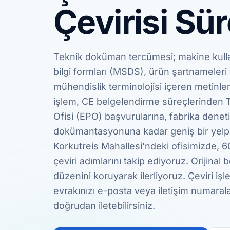
Çevirisi Sür
Teknik doküman tercümesi; makine kulla
bilgi formları (MSDS), ürün şartnameleri 
mühendislik terminolojisi içeren metinler
işlem, CE belgelendirme süreçlerinde
Ofisi (EPO) başvurularına, fabrika dene
dokümantasyonuna kadar geniş bir yelp
Korkutreis Mahallesi'ndeki ofisimizde, 60'
çeviri adımlarını takip ediyoruz. Orijinal 
düzenini koruyarak ilerliyoruz. Çeviri işl
evrakınızı e-posta veya iletişim numaral
doğrudan iletebilirsiniz.