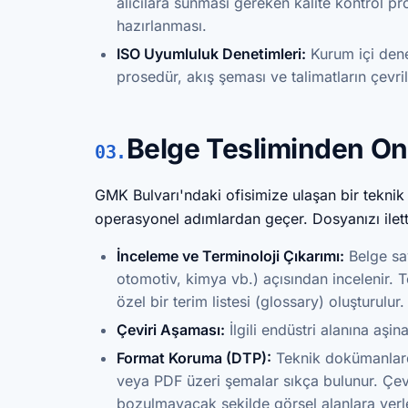
alıcılara sunması gereken kalite kontrol pr
hazırlanması.
ISO Uyumluluk Denetimleri:
Kurum içi dene
prosedür, akış şeması ve talimatların çevri
Belge Tesliminden Ona
03.
GMK Bulvarı'ndaki ofisimize ulaşan bir teknik 
operasyonel adımlardan geçer. Dosyanızı iletti
İnceleme ve Terminoloji Çıkarımı:
Belge say
otomotiv, kimya vb.) açısından incelenir. Te
özel bir terim listesi (glossary) oluşturulur.
Çeviri Aşaması:
İlgili endüstri alanına aşin
Format Koruma (DTP):
Teknik dokümanlard
veya PDF üzeri şemalar sıkça bulunur. Çevri
bozulmayacak şekilde görsel alanlara yerleş