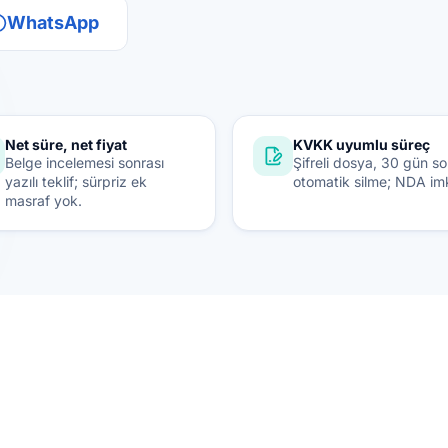
WhatsApp
Net süre, net fiyat
KVKK uyumlu süreç
Belge incelemesi sonrası
Şifreli dosya, 30 gün s
yazılı teklif; sürpriz ek
otomatik silme; NDA im
masraf yok.