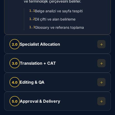
ve terminolojik çerçevesini belirler.
Belge analizi ve sayfa tespiti
1.1
Dil çifti ve alan belirleme
1.2
Glossary ve referans toplama
1.3
+
Specialist Allocation
2.0
+
Translation + CAT
3.0
+
Editing & QA
4.0
+
Approval & Delivery
5.0