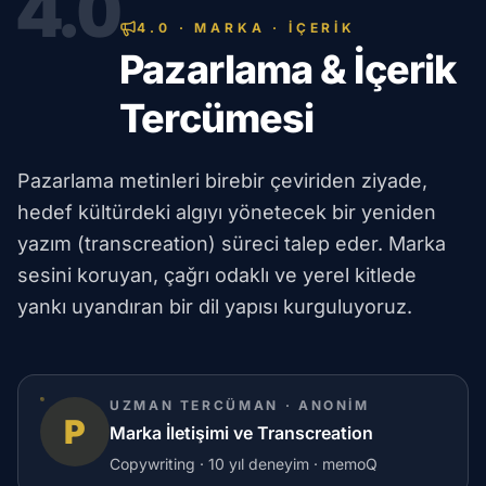
4.0
4.0 · MARKA · İÇERİK
Pazarlama & İçerik
Tercümesi
Pazarlama metinleri birebir çeviriden ziyade,
hedef kültürdeki algıyı yönetecek bir yeniden
yazım (transcreation) süreci talep eder. Marka
sesini koruyan, çağrı odaklı ve yerel kitlede
yankı uyandıran bir dil yapısı kurguluyoruz.
UZMAN TERCÜMAN · ANONIM
P
Marka İletişimi ve Transcreation
Copywriting · 10 yıl deneyim · memoQ