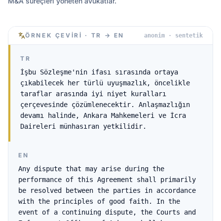
M&A süreçleri yöneten avukatlar.
ÖRNEK ÇEVIRI · TR → EN
anonim · sentetik
TR
İşbu Sözleşme'nin ifası sırasında ortaya
çıkabilecek her türlü uyuşmazlık, öncelikle
taraflar arasında iyi niyet kuralları
çerçevesinde çözümlenecektir. Anlaşmazlığın
devamı halinde, Ankara Mahkemeleri ve İcra
Daireleri münhasıran yetkilidir.
EN
Any dispute that may arise during the
performance of this Agreement shall primarily
be resolved between the parties in accordance
with the principles of good faith. In the
event of a continuing dispute, the Courts and