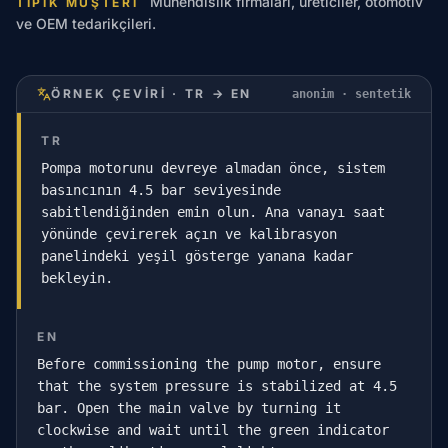
Mühendislik firmaları, üreticiler, otomotiv
TIPIK MÜŞTERI
ve OEM tedarikçileri.
ÖRNEK ÇEVIRI · TR → EN
anonim · sentetik
TR
Pompa motorunu devreye almadan önce, sistem
basıncının 4.5 bar seviyesinde
sabitlendiğinden emin olun. Ana vanayı saat
yönünde çevirerek açın ve kalibrasyon
panelindeki yeşil gösterge yanana kadar
bekleyin.
EN
Before commissioning the pump motor, ensure
that the system pressure is stabilized at 4.5
bar. Open the main valve by turning it
clockwise and wait until the green indicator