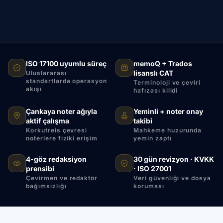
ISO 17100 uyumlu süreç
memoQ + Trados
lisanslı CAT
Uluslararası
standartlarda operasyon
Terminoloji ve çeviri
akışı
hafızası kilidi
Çankaya noter ağıyla
Yeminli + noter onay
aktif çalışma
takibi
Korkutreis çevresi
Mahkeme huzurunda
noterlere fiziki erişim
yemin zaptı
4-göz redaksiyon
30 gün revizyon · KVKK
prensibi
· ISO 27001
Çevirmen ve redaktör
Veri güvenliği ve dosya
bağımsızlığı
koruması