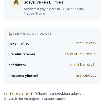
A
Sosyal ve Fen Bilimleri
Akademik yayın disiplini · 8 yıl deneyim ·
Trados Studio
TERMINOLOJI ODAĞI
hakem süreci
peer review
literatür taraması
literature review
atıf düzeni
citation style
araştırma yöntemi
methodology
Yüksek lisans/doktora adayları,
TIPIK MÜŞTERI
üniversiteler ve bağımsız araştırmacılar.