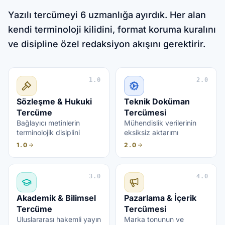
Sayfa bölümleri
Yazılı tercümeyi 6 uzmanlığa ayırdık. Her alan
kendi terminoloji kilidini, format koruma kuralını
ve disipline özel redaksiyon akışını gerektirir.
1.0
2.0
Sözleşme & Hukuki
Teknik Doküman
Tercüme
Tercümesi
Bağlayıcı metinlerin
Mühendislik verilerinin
terminolojik disiplini
eksiksiz aktarımı
1.0
2.0
3.0
4.0
Akademik & Bilimsel
Pazarlama & İçerik
Tercüme
Tercümesi
Uluslararası hakemli yayın
Marka tonunun ve