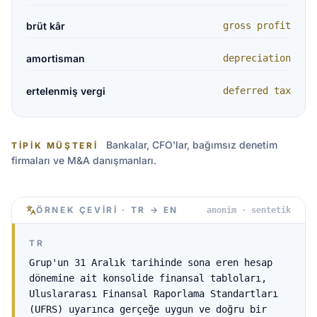
brüt kâr
gross profit
amortisman
depreciation
ertelenmiş vergi
deferred tax
Bankalar, CFO'lar, bağımsız denetim
TIPIK MÜŞTERI
firmaları ve M&A danışmanları.
ÖRNEK ÇEVIRI · TR → EN
anonim · sentetik
TR
Grup'un 31 Aralık tarihinde sona eren hesap
dönemine ait konsolide finansal tabloları,
Uluslararası Finansal Raporlama Standartları
(UFRS) uyarınca gerçeğe uygun ve doğru bir