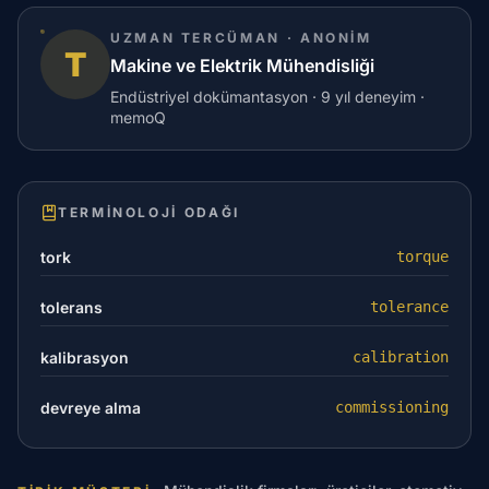
UZMAN TERCÜMAN · ANONIM
T
Makine ve Elektrik Mühendisliği
Endüstriyel dokümantasyon · 9 yıl deneyim ·
memoQ
TERMINOLOJI ODAĞI
tork
torque
tolerans
tolerance
kalibrasyon
calibration
devreye alma
commissioning