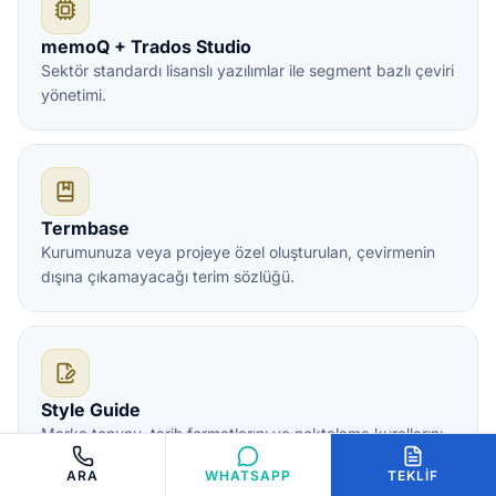
memoQ + Trados Studio
Sektör standardı lisanslı yazılımlar ile segment bazlı çeviri
yönetimi.
Termbase
Kurumunuza veya projeye özel oluşturulan, çevirmenin
dışına çıkamayacağı terim sözlüğü.
Style Guide
Marka tonunu, tarih formatlarını ve noktalama kurallarını
sabitleyen stil rehberi.
ARA
WHATSAPP
TEKLIF