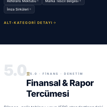
Referans Mektubu
Marka Tescil Belgesi
İmza Sirküleri
ALT-KATEGORI DETAYI
5.0
5.0 · FİNANS · DENETİM
Finansal & Rapor
Tercümesi