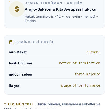
UZMAN TERCÜMAN · ANONIM
S
Anglo-Sakson & Kıta Avrupası Hukuku
Hukuk terminolojisi · 12 yıl deneyim · memoQ +
Trados
TERMINOLOJI ODAĞI
muvafakat
consent
fesih bildirimi
notice of termination
mücbir sebep
force majeure
ifa yeri
place of performance
Hukuk büroları, uluslararası şirketler ve
TIPIK MÜŞTERI