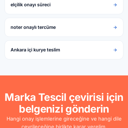
elçilik onayı süreci
noter onaylı tercüme
Ankara içi kurye teslim
Marka Tescil çevirisi için
belgenizi gönderin
Hangi onay işlemlerine gireceğine ve hangi dile
çevrileceğine birlikte karar verelim.