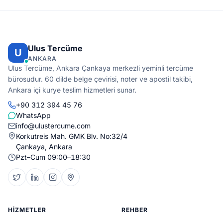
Ulus Tercüme
U
ANKARA
Ulus Tercüme, Ankara Çankaya merkezli yeminli tercüme
bürosudur. 60 dilde belge çevirisi, noter ve apostil takibi,
Ankara içi kurye teslim hizmetleri sunar.
+90 312 394 45 76
WhatsApp
info@ulustercume.com
Korkutreis Mah. GMK Blv. No:32/4
Çankaya, Ankara
Pzt–Cum 09:00–18:30
HIZMETLER
REHBER