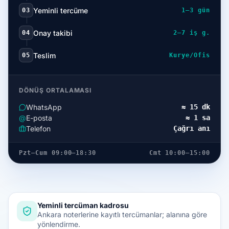
Yeminli tercüme
03
1–3 gün
Onay takibi
04
2–7 iş g.
Teslim
05
Kurye/Ofis
DÖNÜŞ ORTALAMASI
WhatsApp
≈ 15 dk
@
E-posta
≈ 1 sa
Telefon
Çağrı anı
Pzt–Cum 09:00–18:30
Cmt 10:00–15:00
Yeminli tercüman kadrosu
Ankara noterlerine kayıtlı tercümanlar; alanına göre
yönlendirme.