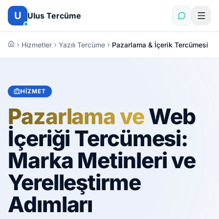
İçeriğe atla
U
Ulus Tercüme
Hizmetler
Yazılı Tercüme
Pazarlama & İçerik Tercümesi
HIZMET
Pazarlama ve
Web
İçeriği Tercümesi:
Marka Metinleri ve
Yerelleştirme
Adımları