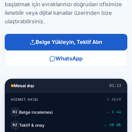
başlatmak için evraklarınızı doğrudan ofisimize
iletebilir veya dijital kanallar üzerinden bize
ulaştırabilirsiniz.
Belge Yükleyin, Teklif Alın
WhatsApp
Mesai dışı
01:13
HIZMET AKIŞI
5 ADIM
Belge incelemesi
01
~ 1 sa
Teklif & onay
02
~ 30 dk