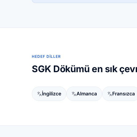
HEDEF DILLER
SGK Dökümü en sık çevril
İngilizce
Almanca
Fransızca