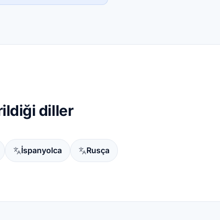
diği diller
İspanyolca
Rusça