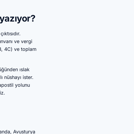
yazıyor?
ıktısıdır.
unvanı ve vergi
4B, 4C) ve toplam
lüğünden ıslak
ı nüshayı ister.
apostil yolunu
iz.
anda, Avusturya