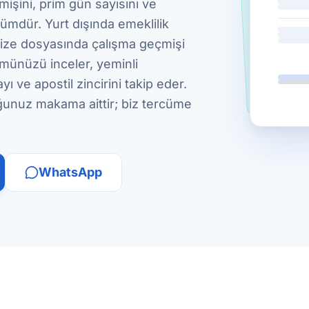
mişini, prim gün sayısını ve
kümdür. Yurt dışında emeklilik
 vize dosyasında çalışma geçmişi
ümünüzü inceler, yeminli
ı ve apostil zincirini takip eder.
ğunuz makama aittir; biz tercüme
WhatsApp