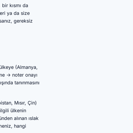
, bir kısmı da
eri ya da size
sanız, gereksiz
 ülkeye (Almanya,
üme → noter onayı
ışında tanınmasını
stan, Mısır, Çin)
lgili ülkenin
nden alınan ıslak
meniz, hangi