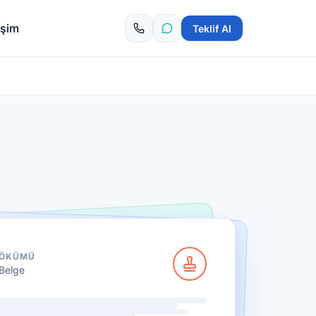
tişim
Teklif Al
DÖKÜMÜ
Belge