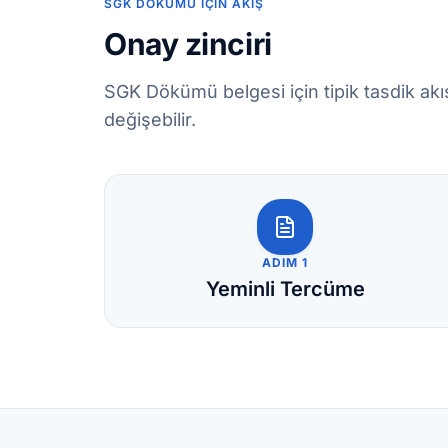
SGK DÖKÜMÜ İÇIN AKIŞ
Onay zinciri
SGK Dökümü belgesi için tipik tasdik ak
değişebilir.
ADIM 1
Yeminli Tercüme