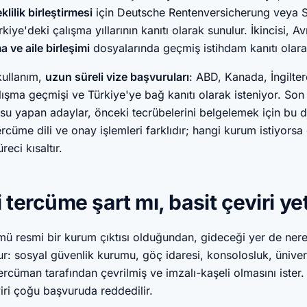
lilik birleştirmesi
için Deutsche Rentenversicherung veya 
kiye'deki çalışma yıllarının kanıtı olarak sunulur. İkincisi, A
 ve aile birleşimi
dosyalarında geçmiş istihdam kanıtı olara
kullanım,
uzun süreli vize başvuruları
: ABD, Kanada, İngilte
ışma geçmişi ve Türkiye'ye bağ kanıtı olarak isteniyor. Son 
usu yapan adaylar, önceki tecrübelerini belgelemek için bu 
cüme dili ve onay işlemleri farklıdır; hangi kurum istiyorsa
eci kısaltır.
 tercüme şart mı, basit çeviri ye
ü resmi bir kurum çıktısı olduğundan, gideceği yer de ne
ur: sosyal güvenlik kurumu, göç idaresi, konsolosluk, üniver
ercüman tarafından çevrilmiş ve imzalı-kaşeli olmasını ister.
iri çoğu başvuruda reddedilir.