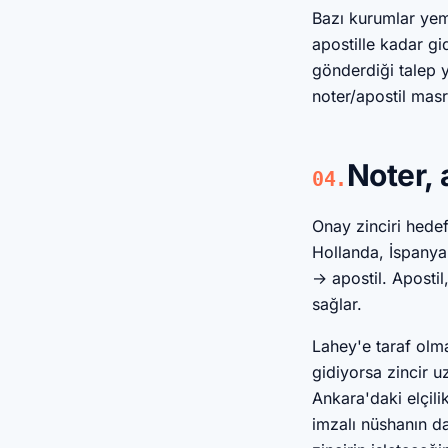
Bazı kurumlar yemi
apostille kadar g
gönderdiği talep 
noter/apostil mas
Noter, 
04.
Onay zinciri hede
Hollanda, İspanya,
→ apostil. Apostil
sağlar.
Lahey'e taraf olma
gidiyorsa zincir u
Ankara'daki elçil
imzalı nüshanın da