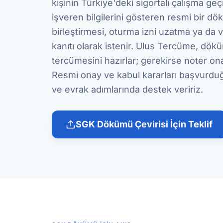
kişinin Türkiye'deki sigortalı çalışma geç
işveren bilgilerini gösteren resmi bir dö
birleştirmesi, oturma izni uzatma ya da
kanıtı olarak istenir. Ulus Tercüme, dök
tercümesini hazırlar; gerekirse noter onay
Resmi onay ve kabul kararları başvurdu
ve evrak adımlarında destek veririz.
SGK Dökümü Çevirisi İçin Teklif