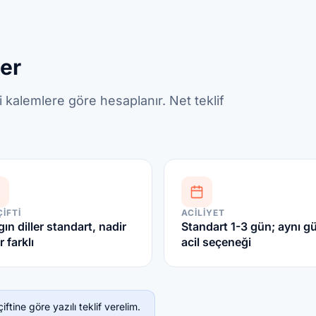
ler
kalemlere göre hesaplanır. Net teklif
ÇIFTI
ACILIYET
ın diller standart, nadir
Standart 1-3 gün; aynı g
r farklı
acil seçeneği
ftine göre yazılı teklif verelim.