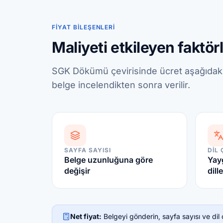
FIYAT BILEŞENLERI
Maliyeti etkileyen faktör
SGK Dökümü çevirisinde ücret aşağıdaki 
belge incelendikten sonra verilir.
SAYFA SAYISI
DIL 
Belge uzunluğuna göre
Yayg
değişir
dille
Net fiyat:
Belgeyi gönderin, sayfa sayısı ve dil çi