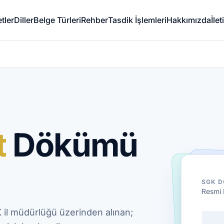
tler
Diller
Belge Türleri
Rehber
Tasdik İşlemleri
Hakkımızda
İle
t
Dökümü
SGK 
Resmi 
il müdürlüğü üzerinden alınan;