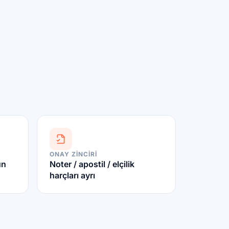
ONAY ZINCIRI
ün
Noter / apostil / elçilik
harçları ayrı