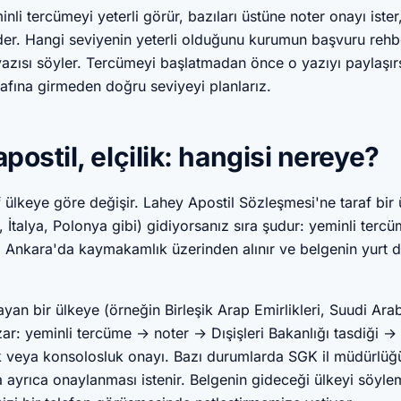
nli tercümeyi yeterli görür, bazıları üstüne noter onayı ister
ider. Hangi seviyenin yeterli olduğunu kurumun başvuru rehb
yazısı söyler. Tercümeyi başlatmadan önce o yazıyı paylaşır
rafına girmeden doğru seviyeyi planlarız.
apostil, elçilik: hangisi nereye?
f ülkeye göre değişir. Lahey Apostil Sözleşmesi'ne taraf bir
 İtalya, Polonya gibi) gidiyorsanız sıra şudur: yeminli terc
, Ankara'da kaymakamlık üzerinden alınır ve belgenin yurt d
yan bir ülkeye (örneğin Birleşik Arap Emirlikleri, Suudi Arabi
zar: yeminli tercüme → noter → Dışişleri Bakanlığı tasdiği → i
ik veya konsolosluk onayı. Bazı durumlarda SGK il müdürlüğü
 ayrıca onaylanması istenir. Belgenin gideceği ülkeyi söyle