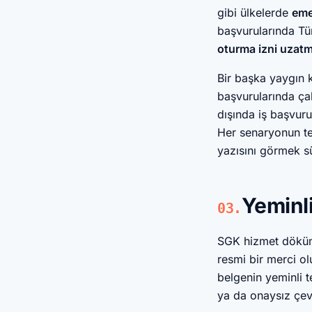
gibi ülkelerde
emek
başvurularında Tür
oturma izni uzatma
Bir başka yaygın 
başvurularında çal
dışında iş başvur
Her senaryonun ter
yazısını görmek sür
Yeminli
03.
SGK hizmet döküm
resmi bir merci ol
belgenin yeminli t
ya da onaysız çev