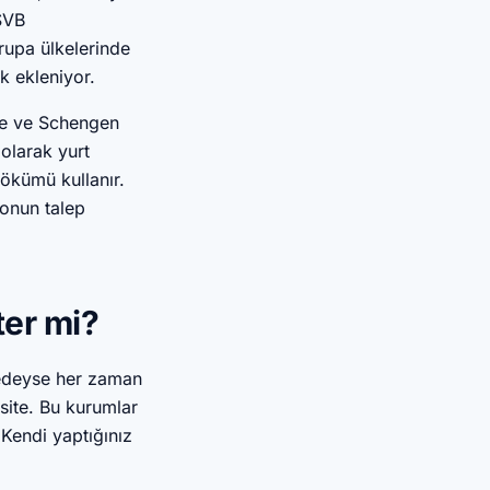
SVB
vrupa ülkelerinde
k ekleniyor.
re ve Schengen
olarak yurt
dökümü kullanır.
 onun talep
ter mi?
redeyse her zaman
site. Bu kurumlar
 Kendi yaptığınız