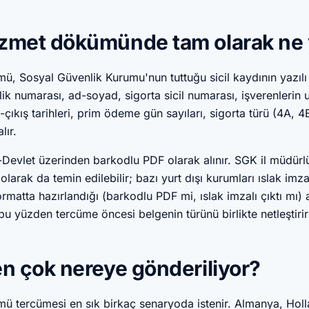
zmet dökümünde tam olarak ne 
 Sosyal Güvenlik Kurumu'nun tuttuğu sicil kaydının yazılı ç
ik numarası, ad-soyad, sigorta sicil numarası, işverenlerin 
ş-çıkış tarihleri, prim ödeme gün sayıları, sigorta türü (4A, 
lır.
e-Devlet üzerinden barkodlu PDF olarak alınır. SGK il müdür
larak da temin edilebilir; bazı yurt dışı kurumları ıslak imzal
atta hazırlandığı (barkodlu PDF mi, ıslak imzalı çıktı mı) 
bu yüzden tercüme öncesi belgenin türünü birlikte netleştirir
en çok nereye gönderiliyor?
 tercümesi en sık birkaç senaryoda istenir. Almanya, Holl