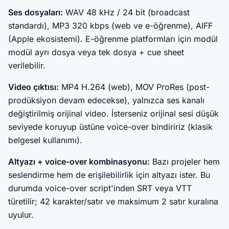
Ses dosyaları:
WAV 48 kHz / 24 bit (broadcast
standardı), MP3 320 kbps (web ve e-öğrenme), AIFF
(Apple ekosistemi). E-öğrenme platformları için modül
modül ayrı dosya veya tek dosya + cue sheet
verilebilir.
Video çıktısı:
MP4 H.264 (web), MOV ProRes (post-
prodüksiyon devam edecekse), yalnızca ses kanalı
değiştirilmiş orijinal video. İsterseniz orijinal sesi düşük
seviyede koruyup üstüne voice-over bindiririz (klasik
belgesel kullanımı).
Altyazı + voice-over kombinasyonu:
Bazı projeler hem
seslendirme hem de erişilebilirlik için altyazı ister. Bu
durumda voice-over script'inden SRT veya VTT
türetilir; 42 karakter/satır ve maksimum 2 satır kuralına
uyulur.