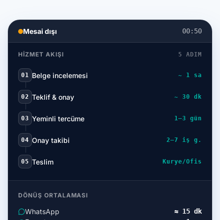
Mesai dışı
00:50
HIZMET AKIŞI
5 ADIM
Belge incelemesi
01
~ 1 sa
Teklif & onay
02
~ 30 dk
Yeminli tercüme
03
1–3 gün
Onay takibi
04
2–7 iş g.
Teslim
05
Kurye/Ofis
DÖNÜŞ ORTALAMASI
WhatsApp
≈ 15 dk