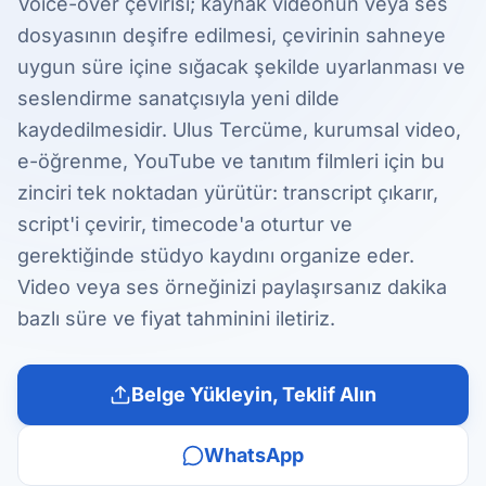
Voice-over çevirisi; kaynak videonun veya ses
dosyasının deşifre edilmesi, çevirinin sahneye
uygun süre içine sığacak şekilde uyarlanması ve
seslendirme sanatçısıyla yeni dilde
kaydedilmesidir. Ulus Tercüme, kurumsal video,
e-öğrenme, YouTube ve tanıtım filmleri için bu
zinciri tek noktadan yürütür: transcript çıkarır,
script'i çevirir, timecode'a oturtur ve
gerektiğinde stüdyo kaydını organize eder.
Video veya ses örneğinizi paylaşırsanız dakika
bazlı süre ve fiyat tahminini iletiriz.
Belge Yükleyin, Teklif Alın
WhatsApp