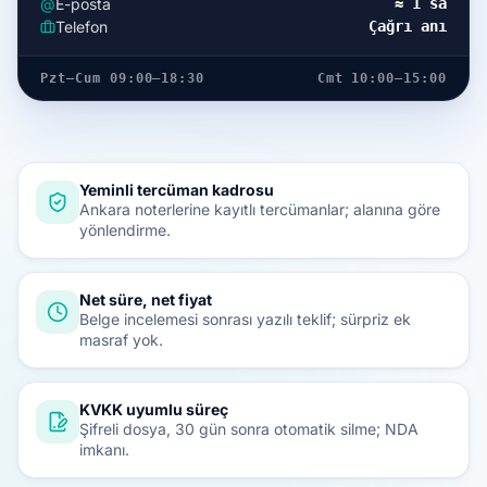
@
E-posta
≈ 1 sa
Telefon
Çağrı anı
Pzt–Cum 09:00–18:30
Cmt 10:00–15:00
Yeminli tercüman kadrosu
Ankara noterlerine kayıtlı tercümanlar; alanına göre
yönlendirme.
Net süre, net fiyat
Belge incelemesi sonrası yazılı teklif; sürpriz ek
masraf yok.
KVKK uyumlu süreç
Şifreli dosya, 30 gün sonra otomatik silme; NDA
imkanı.