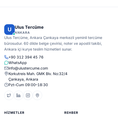
Ulus Tercüme
U
ANKARA
Ulus Tercüme, Ankara Çankaya merkezli yeminli tercüme
bürosudur. 60 dilde belge çevirisi, noter ve apostil takibi,
Ankara içi kurye teslim hizmetleri sunar.
+90 312 394 45 76
WhatsApp
info@ulustercume.com
Korkutreis Mah. GMK Blv. No:32/4
Çankaya, Ankara
Pzt–Cum 09:00–18:30
HIZMETLER
REHBER