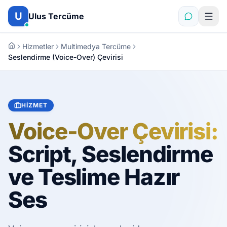
İçeriğe atla
U
Ulus Tercüme
Hizmetler
Multimedya Tercüme
Seslendirme (Voice-Over) Çevirisi
HIZMET
Voice-Over Çevirisi:
Script, Seslendirme
ve Teslime Hazır
Ses