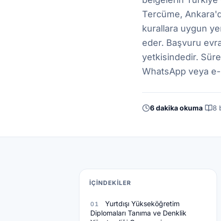
Tercüme, Ankara'da 
kurallara uygun yem
eder. Başvuru evr
yetkisindedir. Sür
WhatsApp veya e-pos
6 dakika okuma
·
8 
İÇINDEKILER
Yurtdışı Yükseköğretim
01
Diplomaları Tanıma ve Denklik