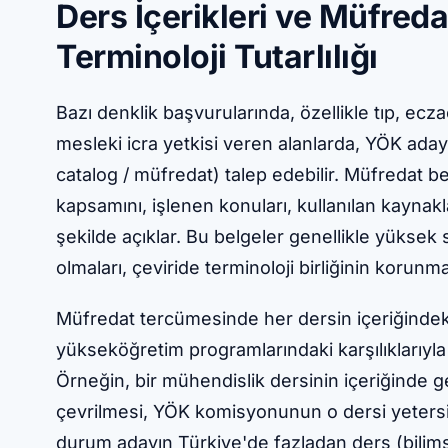
Ders İçerikleri ve Müfre
Terminoloji Tutarlılığı
Bazı denklik başvurularında, özellikle tıp, ecz
mesleki icra yetkisi veren alanlarda, YÖK aday
catalog / müfredat) talep edebilir. Müfredat bel
kapsamını, işlenen konuları, kullanılan kaynakl
şekilde açıklar. Bu belgeler genellikle yüksek 
olmaları, çeviride terminoloji birliğinin korunmas
Müfredat tercümesinde her dersin içeriğindeki
yükseköğretim programlarındaki karşılıklarıyl
Örneğin, bir mühendislik dersinin içeriğinde g
çevrilmesi, YÖK komisyonunun o dersi yetersi
durum adayın Türkiye'de fazladan ders (bilims