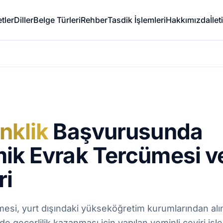
tler
Diller
Belge Türleri
Rehber
Tasdik İşlemleri
Hakkımızda
İle
nklik
Başvurusunda
ik Evrak Tercümesi v
ri
mesi, yurt dışındaki yükseköğretim kurumlarından al
de geçerlilik kazanması için yapılan yeminli çeviri işle