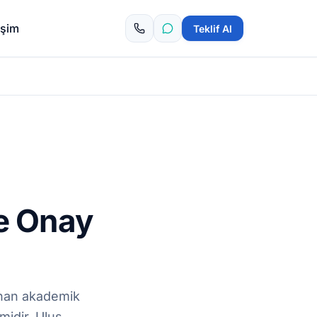
tişim
Teklif Al
e Onay
ınan akademik
midir. Ulus