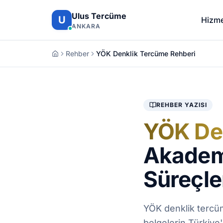
İçeriğe atla
Ulus Tercüme
U
Hizme
ANKARA
Rehber
YÖK Denklik Tercüme Rehberi
REHBER YAZISI
YÖK De
Akadem
Süreçle
YÖK denklik tercü
belgelerin Türkiye'