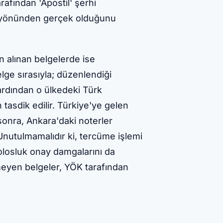
rafından 'Apostil' şerhi
ür yönünden gerçek olduğunu
 alınan belgelerde ise
elge sırasıyla; düzenlendiği
e ardından o ülkedeki Türk
tasdik edilir. Türkiye'ye gelen
sonra, Ankara'daki noterler
nutulmamalıdır ki, tercüme işlemi
olosluk onay damgalarını da
eyen belgeler, YÖK tarafından