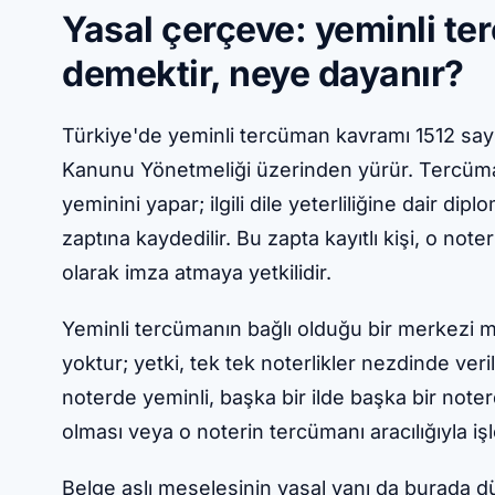
Yasal çerçeve: yeminli t
demektir, neye dayanır?
Türkiye'de yeminli tercüman kavramı 1512 sayı
Kanunu Yönetmeliği üzerinden yürür. Tercüma
yeminini yapar; ilgili dile yeterliliğine dair di
zaptına kaydedilir. Bu zapta kayıtlı kişi, o not
olarak imza atmaya yetkilidir.
Yeminli tercümanın bağlı olduğu bir merkezi mes
yoktur; yetki, tek tek noterlikler nezdinde veri
noterde yeminli, başka bir ilde başka bir noter
olması veya o noterin tercümanı aracılığıyla iş
Belge aslı meselesinin yasal yanı da burada d