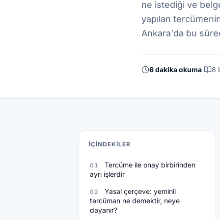
ne istediği ve belg
yapılan tercümenin
Ankara'da bu süreç
6 dakika okuma
·
8 
İÇINDEKILER
Tercüme ile onay birbirinden
01
ayrı işlerdir
Yasal çerçeve: yeminli
02
tercüman ne demektir, neye
dayanır?