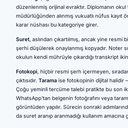
düzenlenmiş orijinal evraktır. Diplomanın okul t
müdürlüğünden alınmış vukuatlı nüfus kayıt 
karar nüshası bu kategoriye girer.
Suret
, aslından çıkartılmış, ancak yine resmi bi
şerhi düşülerek onaylanmış kopyadır. Noter s
okulun kendi mührüyle çıkardığı transkript ikin
Fotokopi
, hiçbir resmi şerh içermeyen, sırad
çıktısıdır.
Tarama
ise fotokopinin dijital halidi
Çoğu yeminli tercüme talebi pratikte bu son iki
WhatsApp'tan belgenin fotoğrafını veya taram
görüntüden yapılır. Sürecin sonraki adımlarında
da suret aranıp aranmadığı kullanım amacına g