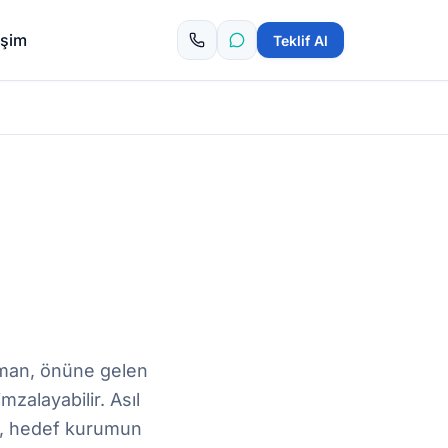
tişim
Teklif Al
man, önüne gelen
zalayabilir. Asıl
i, hedef kurumun