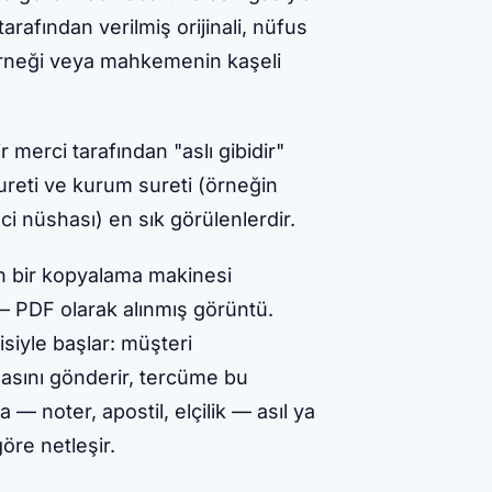
arafından verilmiş orijinali, nüfus
örneği veya mahkemenin kaşeli
r merci tarafından "aslı gibidir"
ureti ve kurum sureti (örneğin
ci nüshası) en sık görülenlerdir.
an bir kopyalama makinesi
r — PDF olarak alınmış görüntü.
siyle başlar: müşteri
asını gönderir, tercüme bu
 — noter, apostil, elçilik — asıl ya
öre netleşir.