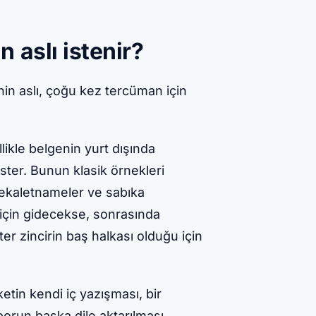
 aslı istenir?
n aslı, çoğu kez tercüman için
ikle belgenin yurt dışında
ster. Bunun klasik örnekleri
 vekaletnameler ve sabıka
k için gidecekse, sonrasında
er zincirin baş halkası olduğu için
tin kendi iç yazışması, bir
aporun başka dile aktarılması,