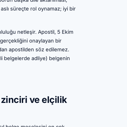
aslı süreçte rol oynamaz; iyi bir
luluğu netleşir. Apostil, 5 Ekim
gerçekliğini onaylayan bir
adan apostilden söz edilemez.
li belgelerde adliye) belgenin
zinciri ve elçilik
asıl belge meselesini en çok