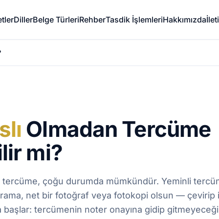
tler
Diller
Belge Türleri
Rehber
Tasdik İşlemleri
Hakkımızda
İle
?
slı
Olmadan Tercüme
lir mi?
n tercüme, çoğu durumda mümkündür. Yeminli tercü
ama, net bir fotoğraf veya fotokopi olsun — çevirip im
 başlar: tercümenin noter onayına gidip gitmeyeceğ