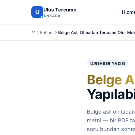
İçeriğe atla
Ulus Tercüme
U
Hizme
ANKARA
Rehber
Belge Aslı Olmadan Tercüme Olur Mu
REHBER YAZISI
Belge A
Yapılabi
Belge aslı olmada
metni — bir PDF tar
soru bundan sonra