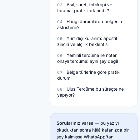
Asıl, suret, fotokopi ve
03
tarama: pratik fark nedir?
Hangi durumlarda belgenin
04
aslı istenir?
Yurt dışı kullanım: apostil
05
zinciri ve elçilik beklentisi
Yeminli tercüme ile noter
06
onaylı tercüme: aynı şey değil
Belge türlerine göre pratik
07
durum
Ulus Tercüme bu süreçte ne
08
yapıyor?
Sorularınız varsa
— bu yazıyı
okuduktan sonra hâlâ kafanızda bir
şey kalmışsa WhatsApp'tan