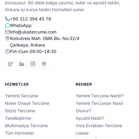
bürosudur. 60 dilde belge çevirisi, noter ve apostil takibi,
Ankara içi kurye teslim hizmetleri sunar.
+90 312 394 45 76
WhatsApp
info@ulustercume.com
Korkutreis Mah. GMK Blv. No:32/4
Çankaya, Ankara
Pzt–Cum 09:00–18:30
HIZMETLER
REHBER
Yeminli Tercüme
Yeminli Tercüme Nedir?
Noter Onaylı Tercüme
Yeminli Tercüman Nasıl
Sözlü Tercüme
Olunur?
Yerelleştirme
Apostil Nedir?
Multimedya Tercüme
Vize Evrakları Tercüme
Tüm Hizmetler
Listesi