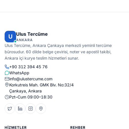
Ulus Tercüme
U
ANKARA
Ulus Tercüme, Ankara Çankaya merkezli yeminli tercüme
bürosudur. 60 dilde belge çevirisi, noter ve apostil takibi,
Ankara içi kurye teslim hizmetleri sunar.
+90 312 394 45 76
WhatsApp
info@ulustercume.com
Korkutreis Mah. GMK Blv. No:32/4
Çankaya, Ankara
Pzt–Cum 09:00–18:30
HIZMETLER
REHBER