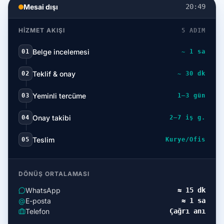
Mesai dışı
20:49
HIZMET AKIŞI
5 ADIM
Belge incelemesi
01
~ 1 sa
Teklif & onay
02
~ 30 dk
Yeminli tercüme
03
1–3 gün
Onay takibi
04
2–7 iş g.
Teslim
05
Kurye/Ofis
DÖNÜŞ ORTALAMASI
WhatsApp
≈ 15 dk
@
E-posta
≈ 1 sa
Telefon
Çağrı anı