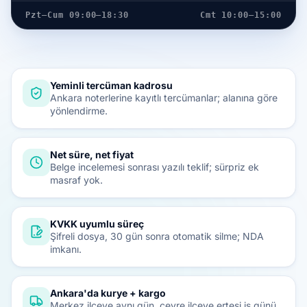
Pzt–Cum 09:00–18:30
Cmt 10:00–15:00
Yeminli tercüman kadrosu
Ankara noterlerine kayıtlı tercümanlar; alanına göre
yönlendirme.
Net süre, net fiyat
Belge incelemesi sonrası yazılı teklif; sürpriz ek
masraf yok.
KVKK uyumlu süreç
Şifreli dosya, 30 gün sonra otomatik silme; NDA
imkanı.
Ankara'da kurye + kargo
Merkez ilçeye aynı gün, çevre ilçeye ertesi iş günü.