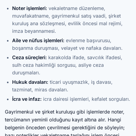
Noter işlemleri:
vekaletname düzenleme,
muvafakatname, gayrimenkul satış vaadi, şirket
kuruluş ana sözleşmesi, evlilik öncesi mal rejimi,
imza beyannamesi.
Aile ve nüfus işlemleri:
evlenme başvurusu,
boşanma duruşması, velayet ve nafaka davaları.
Ceza süreçleri:
karakolda ifade, savcılık ifadesi,
sulh ceza hakimliği sorgusu, asliye ceza
duruşmaları.
Hukuk davaları:
ticari uyuşmazlık, iş davası,
tazminat, miras davaları.
İcra ve infaz:
icra dairesi işlemleri, kefalet sorguları.
Gayrimenkul ve şirket kuruluşu gibi işlemlerde noter,
tercümanın yeminli olduğunu kayıt altına alır. Hangi
belgenin önceden çevrilmesi gerektiğini de söyleyin;
bazı noterlikler vekaletname taslağını işlem öncesi