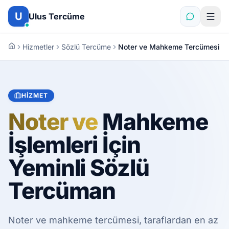
İçeriğe atla
U
Ulus Tercüme
Hizmetler
Sözlü Tercüme
Noter ve Mahkeme Tercümesi
HIZMET
Noter ve
Mahkeme
İşlemleri İçin
Yeminli Sözlü
Tercüman
Noter ve mahkeme tercümesi, taraflardan en az