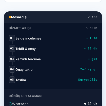
Mesai dışı
21:33
HIZMET AKIŞI
5 ADIM
Belge incelemesi
01
~ 1 sa
Teklif & onay
02
~ 30 dk
Yeminli tercüme
03
1–3 gün
Onay takibi
04
2–7 iş g.
Teslim
05
Kurye/Ofis
DÖNÜŞ ORTALAMASI
WhatsApp
≈ 15 dk