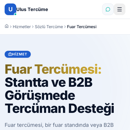
İçeriğe atla
U
Ulus Tercüme
Hizmetler
Sözlü Tercüme
Fuar Tercümesi
HIZMET
Fuar Tercümesi:
Stantta ve B2B
Görüşmede
Tercüman Desteği
Fuar tercümesi, bir fuar standında veya B2B