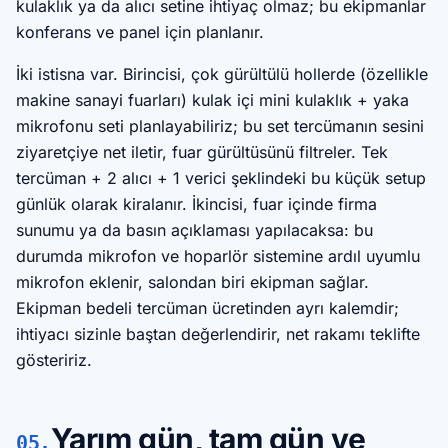
kulaklık ya da alıcı setine ihtiyaç olmaz; bu ekipmanlar
konferans ve panel için planlanır.
İki istisna var. Birincisi, çok gürültülü hollerde (özellikle
makine sanayi fuarları) kulak içi mini kulaklık + yaka
mikrofonu seti planlayabiliriz; bu set tercümanın sesini
ziyaretçiye net iletir, fuar gürültüsünü filtreler. Tek
tercüman + 2 alıcı + 1 verici şeklindeki bu küçük setup
günlük olarak kiralanır. İkincisi, fuar içinde firma
sunumu ya da basın açıklaması yapılacaksa: bu
durumda mikrofon ve hoparlör sistemine ardıl uyumlu
mikrofon eklenir, salondan biri ekipman sağlar.
Ekipman bedeli tercüman ücretinden ayrı kalemdir;
ihtiyacı sizinle baştan değerlendirir, net rakamı teklifte
gösteririz.
Yarım gün, tam gün ve
05.