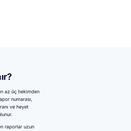
ır?
e en az üç hekimden
rapor numarası,
oranı ve heyet
lunur.
nen raporlar uzun