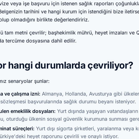
, vize veya işe başvuru için istenen sağlık raporları çoğunluk
Belgenizin tarihini ve hangi kurum için istendiğini bize iletirs
olup olmadığını birlikte değerlendiririz.
lü tam metni çevrilir; başhekimlik mührü, heyet imzaları ve
da tercüme dosyasına dahil edilir.
r hangi durumlarda çevriliyor?
ımız senaryolar şunlar:
a ve çalışma izni:
Almanya, Hollanda, Avusturya gibi ülkeler
 sözleşmesi başvurularında sağlık durumu beyanı isteniyor.
lulen emeklilik dosyaları:
Yurt dışında yaşayan vatandaşların 
nu, oturduğu ülkenin sosyal güvenlik kurumuna sunması gere
inat süreçleri:
Yurt dışı sigorta şirketleri, yaralanma veya k
rkiye'deki heyet raporunu çevirili ve onaylı istiyor.