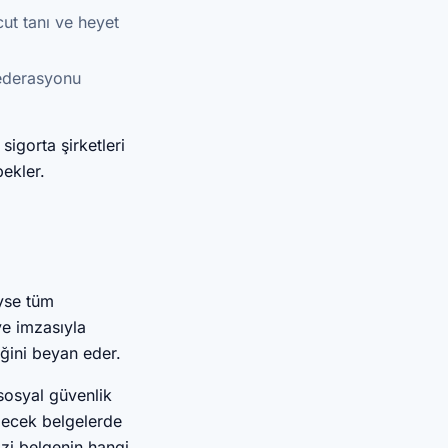
t tanı ve heyet
federasyonu
igorta şirketleri
bekler.
eyse tüm
ve imzasıyla
iğini beyan eder.
sosyal güvenlik
idecek belgelerde
izi belgenin hangi