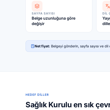
SAYFA SAYISI
DIL 
Belge uzunluğuna göre
Yayg
değişir
dille
Net fiyat:
Belgeyi gönderin, sayfa sayısı ve dil çi
HEDEF DILLER
Sağlık Kurulu en sık çevri