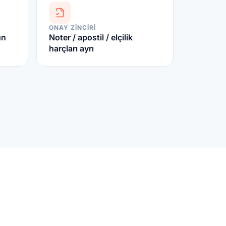
ONAY ZINCIRI
ün
Noter / apostil / elçilik
harçları ayrı