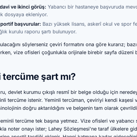
davi ve ikinci görüş:
Yabancı bir hastaneye başvuruda mevcu
rek dosyaya ekleniyor.
portif başvurular:
Bazı yüksek lisans, askerî okul ve spor 
ğlık kurulu raporu şartı bulunuyor.
acağını söylerseniz çeviri formatını ona göre kurarız; bazı s
rken, vize ofisleri çoğunlukla orijinale birebir sayfa düzeni 
i tercüme şart mı?
ru, devlet kurumu çıkışlı resmî bir belge olduğu için nered
li tercüme istenir. Yeminli tercüman, çeviriyi kendi kaşesi 
minolojinin doğru aktarıldığını ve belgenin tam olarak çevrild
eminli tercüme tek başına yetmez. Vize ofisleri ve yabancı 
kla noter onayı ister; Lahey Sözleşmesi'ne taraf ülkelere g
rine apostil tasdiği eklenir. Hangi katmana kadar gideceğin