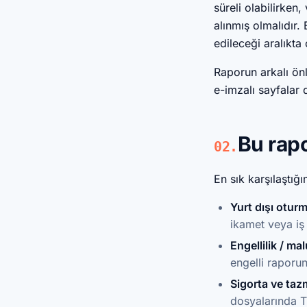
süreli olabilirken
alınmış olmalıdır. 
edileceği aralıkta 
Raporun arkalı ön
e-imzalı sayfalar 
Bu rapo
02.
En sık karşılaştığ
Yurt dışı oturm
ikamet veya iş
Engellilik / ma
engelli raporu
Sigorta ve tazm
dosyalarında Tü