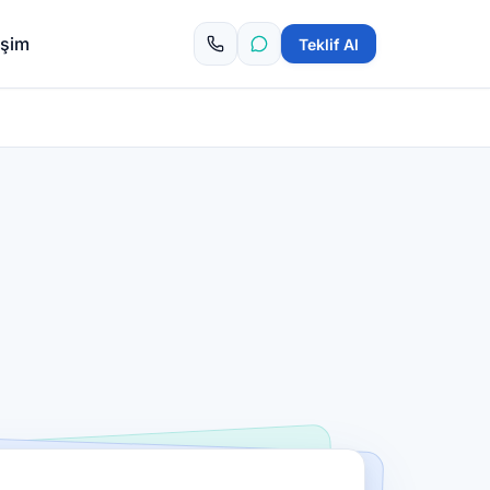
tişim
Teklif Al