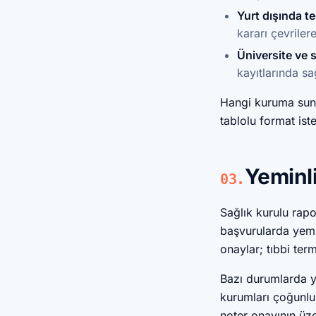
Yurt dışında te
kararı çevrile
Üniversite ve s
kayıtlarında sa
Hangi kuruma sunul
tablolu format iste
Yeminl
03.
Sağlık kurulu rapo
başvurularda yemin
onaylar; tıbbi ter
Bazı durumlarda y
kurumları çoğunlu
noter onayının üze