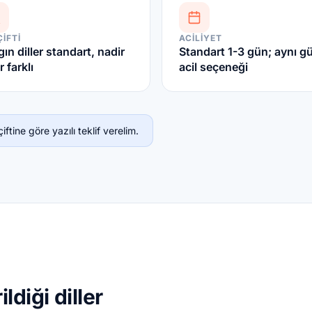
ÇIFTI
ACILIYET
ın diller standart, nadir
Standart 1-3 gün; aynı g
r farklı
acil seçeneği
ftine göre yazılı teklif verelim.
ldiği diller