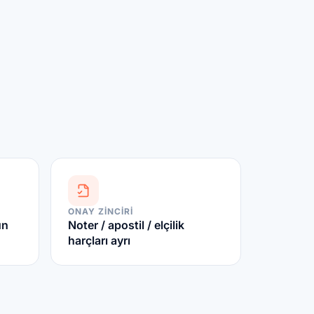
ONAY ZINCIRI
ün
Noter / apostil / elçilik
harçları ayrı