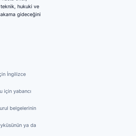
 teknik, hukuki ve
makama gideceğini
in İngilizce
u için yabancı
rul belgelerinin
 öyküsünün ya da