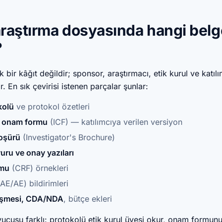
araştırma dosyasında hangi belg
?
k bir kâğıt değildir; sponsor, araştırmacı, etik kurul ve katıl
. En sık çevirisi istenen parçalar şunlar:
kolü
ve protokol özetleri
iş onam formu
(ICF) — katılımcıya verilen versiyon
roşürü
(Investigator's Brochure)
uru ve onay yazıları
rmu
(CRF) örnekleri
AE/AE) bildirimleri
eşmesi, CDA/NDA
, bütçe ekleri
ucusu farklı: protokolü etik kurul üyesi okur, onam formunu