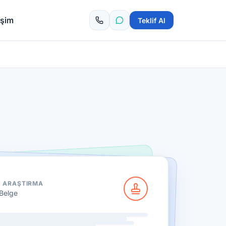
tişim
Teklif Al
K ARAŞTIRMA
Belge