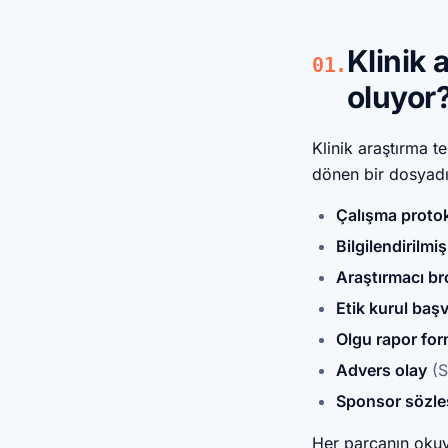
Klinik 
01.
oluyor
Klinik araştırma te
dönen bir dosyadır
Çalışma proto
Bilgilendirilm
Araştırmacı b
Etik kurul başv
Olgu rapor fo
Advers olay
(S
Sponsor sözl
Her parçanın okuy