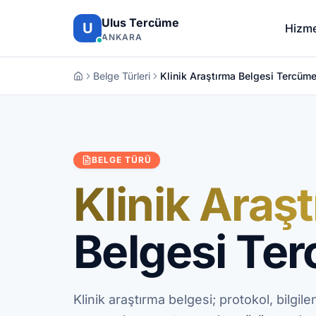
İçeriğe atla
Ulus Tercüme
U
Hizme
ANKARA
Belge Türleri
Klinik Araştırma Belgesi Tercüme
BELGE TÜRÜ
Klinik Araş
Belgesi Te
Klinik araştırma belgesi; protokol, bilgil