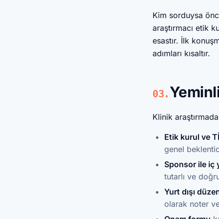
Kim sorduysa öncel
araştırmacı etik k
esastır. İlk konu
adımları kısaltır.
Yeminl
03.
Klinik araştırmada
Etik kurul ve 
genel beklentid
Sponsor ile iç
tutarlı ve doğru
Yurt dışı düze
olarak noter ve