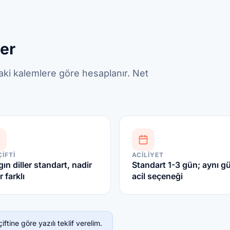
ler
daki kalemlere göre hesaplanır. Net
ÇIFTI
ACILIYET
ın diller standart, nadir
Standart 1-3 gün; aynı g
r farklı
acil seçeneği
ftine göre yazılı teklif verelim.