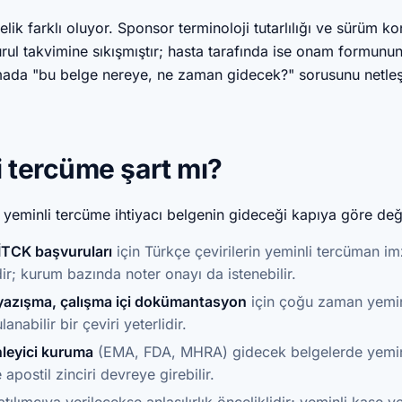
ik farklı oluyor. Sponsor terminoloji tutarlılığı ve sürüm kon
urul takvimine sıkışmıştır; hasta tarafında ise onam formunun
şmada "bu belge nereye, ne zaman gidecek?" sorusunu netleş
i tercüme şart mı?
 yeminli tercüme ihtiyacı belgenin gideceği kapıya göre deği
TİTCK başvuruları
için Türkçe çevirilerin yeminli tercüman i
ir; kurum bazında noter onayı da istenebilir.
 yazışma, çalışma içi dokümantasyon
için çoğu zaman yemin
lanabilir bir çeviri yeterlidir.
nleyici kuruma
(EMA, FDA, MHRA) gidecek belgelerde yemin
 apostil zinciri devreye girebilir.