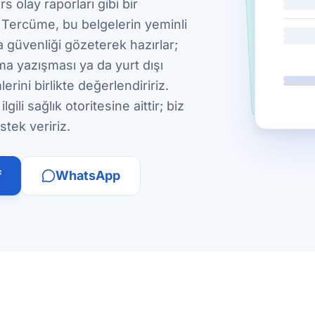
 olay raporları gibi bir
 Tercüme, bu belgelerin yeminli
ta güvenliği gözeterek hazırlar;
ma yazışması ya da yurt dışı
rini birlikte değerlendiririz.
ili sağlık otoritesine aittir; biz
tek veririz.
f
WhatsApp