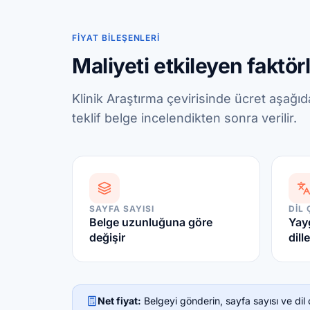
FIYAT BILEŞENLERI
Maliyeti etkileyen faktör
Klinik Araştırma çevirisinde ücret aşağı
teklif belge incelendikten sonra verilir.
SAYFA SAYISI
DIL 
Belge uzunluğuna göre
Yayg
değişir
dille
Net fiyat:
Belgeyi gönderin, sayfa sayısı ve dil çi