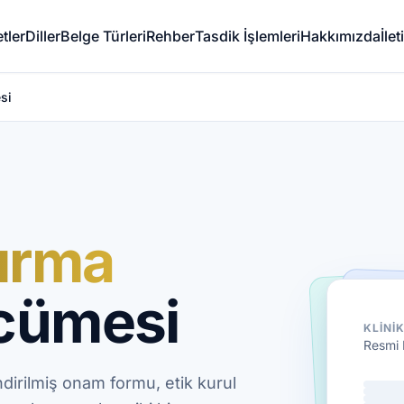
tler
Diller
Belge Türleri
Rehber
Tasdik İşlemleri
Hakkımızda
İle
si
tırma
rcümesi
KLINI
Resmi 
endirilmiş onam formu, etik kurul