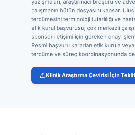
yazışmaları, araştırmacı broşürü ve advers
çalışmanın bütün dosyasını kapsar. Ulus
tercümesini terminoloji tutarlılığı ve has
etik kurul başvurusu, çok merkezli çalış
sponsor iletişimi için gereken onay işlemle
Resmi başvuru kararları etik kurula veya ilg
tercüme ve süreç koordinasyonunda des
Klinik Araştırma Çevirisi İçin Tekli