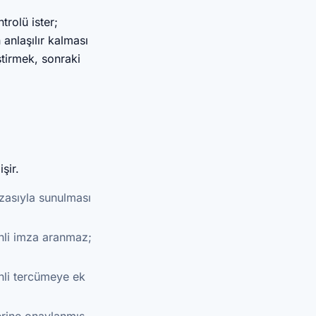
trolü ister;
 anlaşılır kalması
tirmek, sonraki
şir.
mzasıyla sunulması
li imza aranmaz;
li tercümeye ek