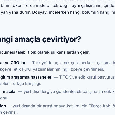
irimi okur. Tercümede dil tek değil; aynı çalışmanın içinde
 yan yana durur. Dosyayı incelerken hangi bölümün hangi 
ngi amaçla çevirtiyor?
rcümesi talebi tipik olarak şu kanallardan gelir:
ar ve CRO'lar
— Türkiye'de açılacak çok merkezli çalışma iç
çeye, etik kurul yazışmalarının İngilizceye çevrilmesi.
eğitim araştırma hastaneleri
— TİTCK ve etik kurul başvurus
olün Türkçe karşılığı.
ırmacılar
— yurt dışı dergiye gönderilecek çalışmanın etik ku
yonu.
ları
— yurt dışında bir araştırmaya katılım için Türkçe tıbbi
çevirisi.