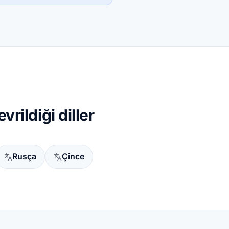
vrildiği diller
Rusça
Çince