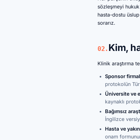
sözleşmeyi hukuk b
hasta-dostu üslup
sorarız.
Kim, ha
02.
Klinik araştırma te
Sponsor firmal
protokolün Türk
Üniversite ve 
kaynaklı protok
Bağımsız araşt
İngilizce versi
Hasta ve yakın
onam formunun 