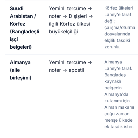
Suudi
Yeminli tercüme →
Körfez ülkeleri
Lahey'e taraf
Arabistan /
noter → Dışişleri →
değil;
Körfez
ilgili Körfez ülkesi
çalışma/oturma
(Bangladeşli
büyükelçiliği
dosyalarında
işçi
elçilik tasdiki
belgeleri)
zorunlu.
Almanya
Yeminli tercüme →
Almanya
Lahey'e taraf.
(aile
noter → apostil
Bangladeş
birleşimi)
kaynaklı
belgenin
Almanya'da
kullanımı için
Alman makamı
çoğu zaman
menşe ülkede
ek tasdik ister.