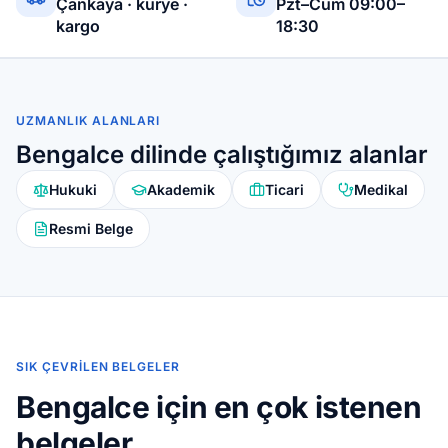
Çankaya · kurye ·
Pzt–Cum 09:00–
kargo
18:30
UZMANLIK ALANLARI
Bengalce dilinde çalıştığımız alanlar
Hukuki
Akademik
Ticari
Medikal
Resmi Belge
SIK ÇEVRILEN BELGELER
Bengalce için en çok istenen
belgeler