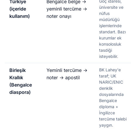
Türkiye
Bengalce belge →
Göç idaresi,
üniversite ve
(içeride
yeminli tercüme →
nüfus
kullanım)
noter onayı
müdürlüğü
işlemlerinde
standart. Bazı
kurumlar ek
konsolosluk
tasdiği
isteyebilir.
Birleşik
Yeminli tercüme →
BK Lahey'e
taraf; UK
Krallık
noter → apostil
NARIC/ENIC
(Bengalce
denklik
diaspora)
dosyalarında
Bengalce
diploma +
İngilizce
tercüme talebi
yaygın.