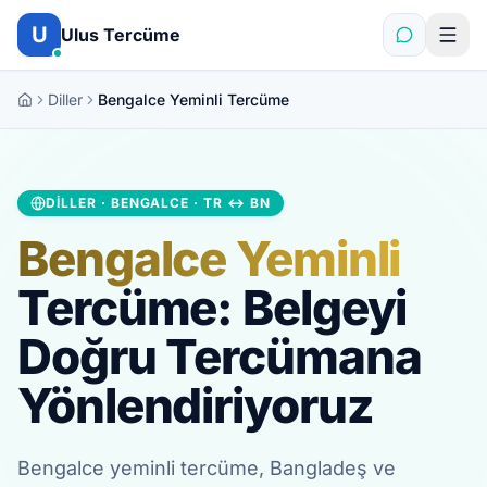
İçeriğe atla
U
Ulus Tercüme
Diller
Bengalce Yeminli Tercüme
DILLER · BENGALCE · TR ↔ BN
Bengalce Yeminli
Tercüme: Belgeyi
Doğru Tercümana
Yönlendiriyoruz
Bengalce yeminli tercüme, Bangladeş ve