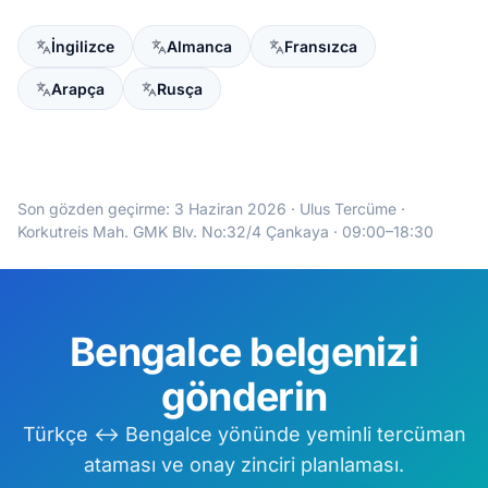
İngilizce
Almanca
Fransızca
Arapça
Rusça
Son gözden geçirme:
3 Haziran 2026
· Ulus Tercüme ·
Korkutreis Mah. GMK Blv. No:32/4 Çankaya · 09:00–18:30
Bengalce belgenizi
gönderin
Türkçe ↔ Bengalce yönünde yeminli tercüman
ataması ve onay zinciri planlaması.