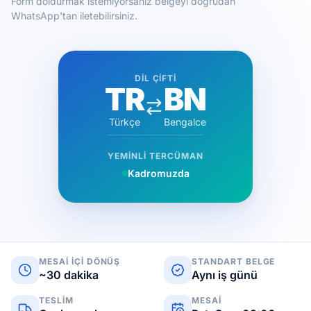
Form doldurmak istemiyorsanız belgeyi doğrudan
WhatsApp'tan iletebilirsiniz.
DIL ÇIFTI
TR
BN
Türkçe
Bengalce
YEMINLI TERCÜMAN
Kadromuzda
MESAI IÇI DÖNÜŞ
STANDART BELGE
~30 dakika
Aynı iş günü
TESLIM
MESAI