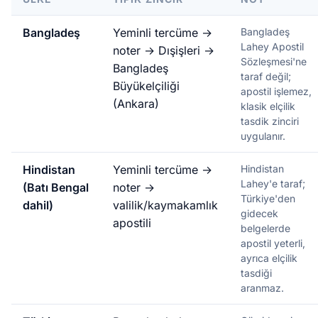
Bangladeş
Yeminli tercüme →
Bangladeş
Lahey Apostil
noter → Dışişleri →
Sözleşmesi'ne
Bangladeş
taraf değil;
Büyükelçiliği
apostil işlemez,
(Ankara)
klasik elçilik
tasdik zinciri
uygulanır.
Hindistan
Yeminli tercüme →
Hindistan
Lahey'e taraf;
(Batı Bengal
noter →
Türkiye'den
dahil)
valilik/kaymakamlık
gidecek
apostili
belgelerde
apostil yeterli,
ayrıca elçilik
tasdiği
aranmaz.