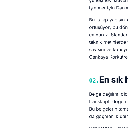
yerleşmek isteyen 
işlemler için Dani
Bu, talep yapısını
örtüşüyor; bu dö
ediyoruz. Standar
teknik metinlerde
sayısını ve konuy
Çankaya Korkutrei
En sık 
02.
Belge dağılımı ol
transkript, doğum 
Bu belgelerin tam
da göçmenlik dair