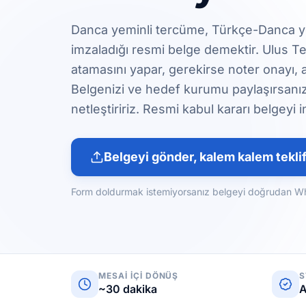
Danca yeminli tercüme, Türkçe-Danca y
imzaladığı resmi belge demektir. Ulus 
atamasını yapar, gerekirse noter onayı, a
Belgenizi ve hedef kurumu paylaşırsanız 
netleştiririz. Resmi kabul kararı belgeyi 
Belgeyi gönder, kalem kalem teklif
Form doldurmak istemiyorsanız belgeyi doğrudan What
MESAI IÇI DÖNÜŞ
S
~30 dakika
A