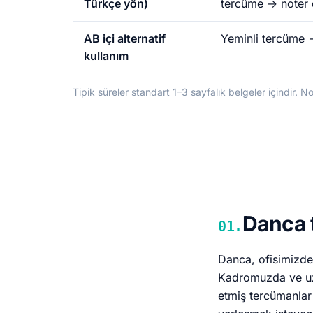
Türkçe yön)
tercüme → noter 
AB içi alternatif
Yeminli tercüme 
kullanım
Tipik süreler standart 1–3 sayfalık belgeler içindir. Not
Danca t
01.
Danca, ofisimizde 
Kadromuzda ve uz
etmiş tercümanlar