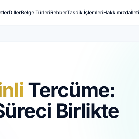
tler
Diller
Belge Türleri
Rehber
Tasdik İşlemleri
Hakkımızda
İle
nli
Tercüme:
üreci Birlikte