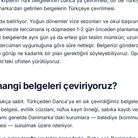
kişilerin Türk belgelerinin Danca'ya çevrilmesi; bir de Türk
marka'dan getirilen belgelerin Türkçeye çevrilmesi.
 da belirliyor. Yoğun dönemler vize sezonları ve okul başvur
nemlerde tercümana iş düşmeden 1-2 gün önceden planlama
t belgelerde aynı gün ya da ertesi gün teslim mümkün; uzu
 tercüman uygunluğuna göre süre netleşir. Belgenizi gönder
u görüp ne kadarlık bir plan gerektiğini söyleyebiliyoruz. O
s'teki ofisten yürütüyoruz.
hangi belgeleri çeviriyoruz?
dukça sabit. Türkçeden Danca'ya en sık çevirdiğimiz belgele
belgesi, evlilik cüzdanı, nüfus kayıt örneği, sabıka kaydı v
amı genelde Danimarka'daki kurumlara — belediye (kommune
esi — sunulmak üzere isteniyor.