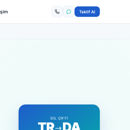
tişim
Teklif Al
DIL ÇIFTI
TR
DA