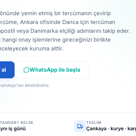
önünde yemin etmiş bir tercümanın çevirip
Tercüme, Ankara ofisinde Danca için tercüman
postil veya Danimarka elçiliği adımlarını takip eder.
hangi onay işlemlerine gireceğinizi birlikte
inceleyecek kuruma aittir.
 al
WhatsApp ile başla
sApp'tan iletebilirsiniz.
TANDART BELGE
TESLIM
ynı iş günü
Çankaya · kurye · ka