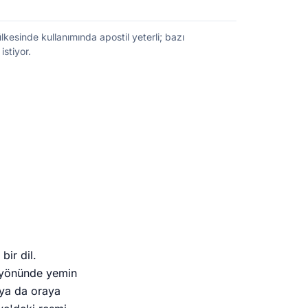
esinde kullanımında apostil yeterli; bazı
istiyor.
bir dil.
 yönünde yemin
 ya da oraya