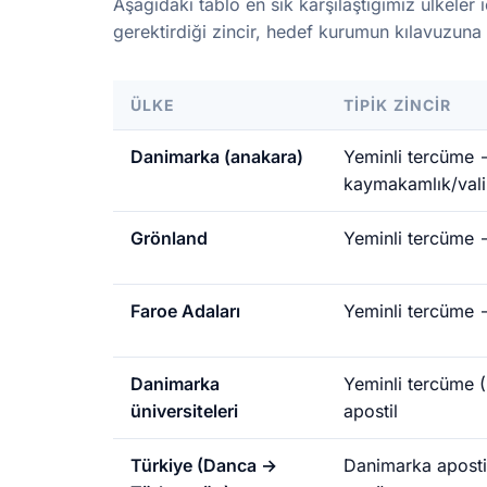
Aşağıdaki tablo en sık karşılaştığımız ülkeler i
gerektirdiği zincir, hedef kurumun kılavuzuna 
ÜLKE
TIPIK ZINCIR
Danimarka (anakara)
Yeminli tercüme 
kaymakamlık/valil
Grönland
Yeminli tercüme 
Faroe Adaları
Yeminli tercüme 
Danimarka
Yeminli tercüme 
üniversiteleri
apostil
Türkiye (Danca →
Danimarka aposti