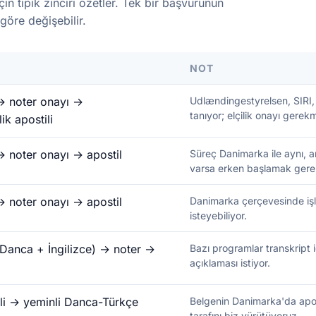
çin tipik zinciri özetler. Tek bir başvurunun
göre değişebilir.
NOT
→ noter onayı →
Udlændingestyrelsen, SIRI, 
tanıyor; elçilik onayı gerekm
ik apostili
→ noter onayı → apostil
Süreç Danimarka ile aynı, a
varsa erken başlamak gere
→ noter onayı → apostil
Danimarka çerçevesinde işli
isteyebiliyor.
(Danca + İngilizce) → noter →
Bazı programlar transkript i
açıklaması istiyor.
li → yeminli Danca-Türkçe
Belgenin Danimarka'da apost
tarafını biz yürütüyoruz.