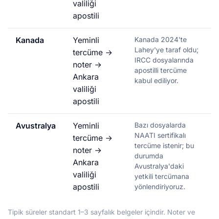
valiliği
apostili
Kanada
Yeminli
Kanada 2024'te
Lahey'ye taraf oldu;
tercüme →
IRCC dosyalarında
noter →
apostilli tercüme
Ankara
kabul ediliyor.
valiliği
apostili
Avustralya
Yeminli
Bazı dosyalarda
NAATI sertifikalı
tercüme →
tercüme istenir; bu
noter →
durumda
Ankara
Avustralya'daki
valiliği
yetkili tercümana
apostili
yönlendiriyoruz.
Tipik süreler standart 1–3 sayfalık belgeler içindir. Noter ve