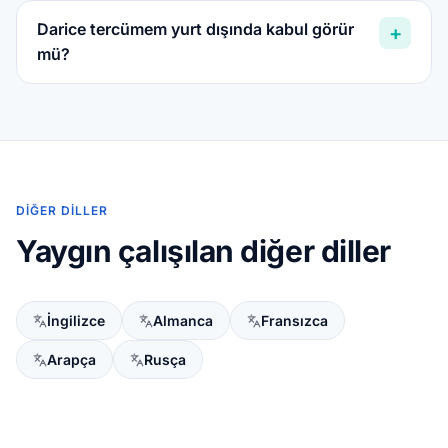
Darice tercümem yurt dışında kabul görür
+
mü?
DIĞER DILLER
Yaygın çalışılan diğer diller
İngilizce
Almanca
Fransızca
Arapça
Rusça