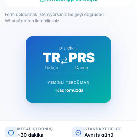
Form doldurmak istemiyorsanız belgeyi doğrudan
WhatsApp'tan iletebilirsiniz.
DIL ÇIFTI
TR
PRS
Türkçe
Darice
YEMINLI TERCÜMAN
Kadromuzda
MESAI IÇI DÖNÜŞ
STANDART BELGE
~30 dakika
Aynı iş günü