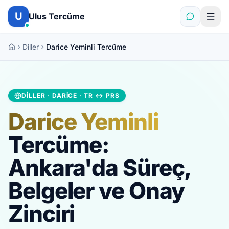
İçeriğe atla
U
Ulus Tercüme
Diller
Darice Yeminli Tercüme
DILLER · DARICE · TR ↔ PRS
Darice Yeminli
Tercüme:
Ankara'da Süreç,
Belgeler ve Onay
Zinciri