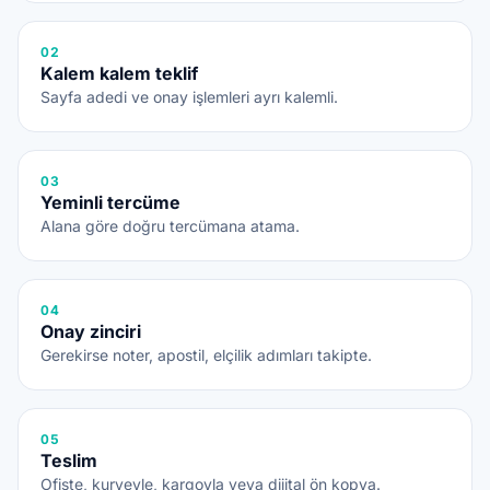
02
Kalem kalem teklif
Sayfa adedi ve onay işlemleri ayrı kalemli.
03
Yeminli tercüme
Alana göre doğru tercümana atama.
04
Onay zinciri
Gerekirse noter, apostil, elçilik adımları takipte.
05
Teslim
Ofiste, kuryeyle, kargoyla veya dijital ön kopya.