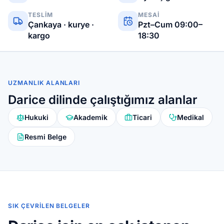
TESLIM
MESAI
Çankaya · kurye ·
Pzt–Cum 09:00–
kargo
18:30
UZMANLIK ALANLARI
Darice dilinde çalıştığımız alanlar
Hukuki
Akademik
Ticari
Medikal
Resmi Belge
SIK ÇEVRILEN BELGELER