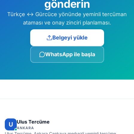
gönderin
Türkçe ↔ Gürcüce yönünde yeminli tercüman
ataması ve onay zinciri planlaması.
Belgeyi yükle
WhatsApp ile başla
Ulus Tercüme
U
ANKARA
Ulus Tercüme, Ankara Çankaya merkezli yeminli tercüme