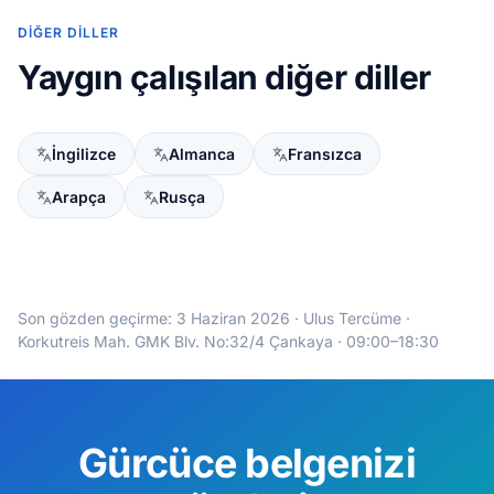
DIĞER DILLER
Yaygın çalışılan diğer diller
İngilizce
Almanca
Fransızca
Arapça
Rusça
Son gözden geçirme:
3 Haziran 2026
· Ulus Tercüme ·
Korkutreis Mah. GMK Blv. No:32/4 Çankaya · 09:00–18:30
Gürcüce belgenizi