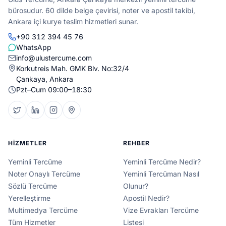
bürosudur. 60 dilde belge çevirisi, noter ve apostil takibi,
Ankara içi kurye teslim hizmetleri sunar.
+90 312 394 45 76
WhatsApp
info@ulustercume.com
Korkutreis Mah. GMK Blv. No:32/4
Çankaya, Ankara
Pzt–Cum 09:00–18:30
HIZMETLER
REHBER
Yeminli Tercüme
Yeminli Tercüme Nedir?
Noter Onaylı Tercüme
Yeminli Tercüman Nasıl
Sözlü Tercüme
Olunur?
Yerelleştirme
Apostil Nedir?
Multimedya Tercüme
Vize Evrakları Tercüme
Tüm Hizmetler
Listesi