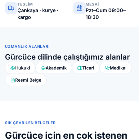
TESLIM
MESAI
Çankaya · kurye ·
Pzt–Cum 09:00–
kargo
18:30
UZMANLIK ALANLARI
Gürcüce dilinde çalıştığımız alanlar
Hukuki
Akademik
Ticari
Medikal
Resmi Belge
SIK ÇEVRILEN BELGELER
Gürcüce için en çok istenen