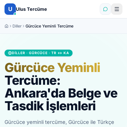
İçeriğe atla
U
Ulus Tercüme
Diller
Gürcüce Yeminli Tercüme
DILLER · GÜRCÜCE · TR ↔ KA
Gürcüce Yeminli
Tercüme:
Ankara'da Belge ve
Tasdik İşlemleri
Gürcüce yeminli tercüme, Gürcüce ile Türkçe