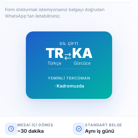
Form doldurmak istemiyorsanız belgeyi doğrudan
WhatsApp'tan iletebilirsiniz.
DIL ÇIFTI
TR
KA
Türkçe
Gürcüce
YEMINLI TERCÜMAN
Kadromuzda
MESAI IÇI DÖNÜŞ
STANDART BELGE
~30 dakika
Aynı iş günü