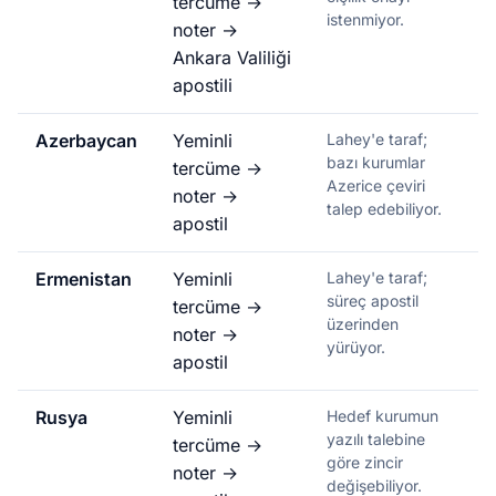
tercüme →
istenmiyor.
noter →
Ankara Valiliği
apostili
Azerbaycan
Yeminli
Lahey'e taraf;
bazı kurumlar
tercüme →
Azerice çeviri
noter →
talep edebiliyor.
apostil
Ermenistan
Yeminli
Lahey'e taraf;
süreç apostil
tercüme →
üzerinden
noter →
yürüyor.
apostil
Rusya
Yeminli
Hedef kurumun
yazılı talebine
tercüme →
göre zincir
noter →
değişebiliyor.