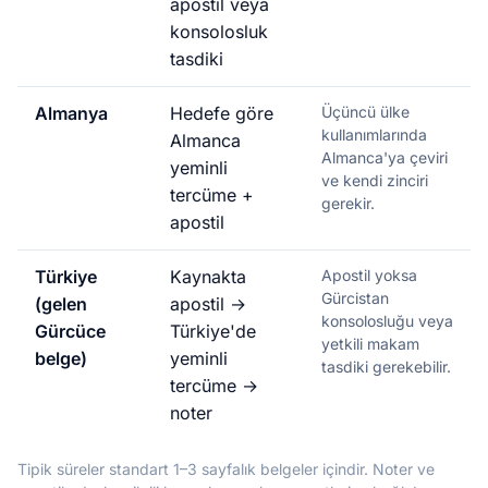
apostil veya
konsolosluk
tasdiki
Almanya
Hedefe göre
Üçüncü ülke
kullanımlarında
Almanca
Almanca'ya çeviri
yeminli
ve kendi zinciri
tercüme +
gerekir.
apostil
Türkiye
Kaynakta
Apostil yoksa
Gürcistan
(gelen
apostil →
konsolosluğu veya
Gürcüce
Türkiye'de
yetkili makam
belge)
yeminli
tasdiki gerekebilir.
tercüme →
noter
Tipik süreler standart 1–3 sayfalık belgeler içindir. Noter ve