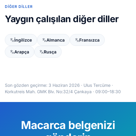
DIĞER DILLER
Yaygın çalışılan diğer diller
İngilizce
Almanca
Fransızca
Arapça
Rusça
Son gözden geçirme:
3 Haziran 2026
· Ulus Tercüme ·
Korkutreis Mah. GMK Blv. No:32/4 Çankaya · 09:00–18:30
Macarca belgenizi