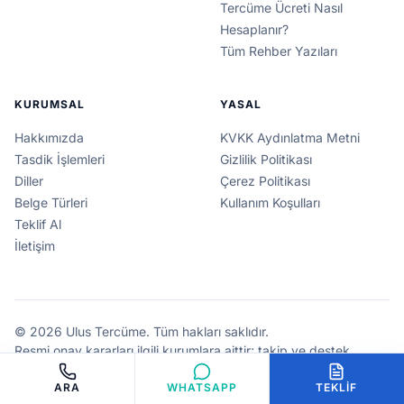
Tercüme Ücreti Nasıl
Hesaplanır?
Tüm Rehber Yazıları
KURUMSAL
YASAL
Hakkımızda
KVKK Aydınlatma Metni
Tasdik İşlemleri
Gizlilik Politikası
Diller
Çerez Politikası
Belge Türleri
Kullanım Koşulları
Teklif Al
İletişim
© 2026 Ulus Tercüme. Tüm hakları saklıdır.
Resmi onay kararları ilgili kurumlara aittir; takip ve destek
hizmeti veriyoruz.
ARA
WHATSAPP
TEKLIF