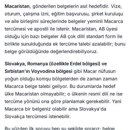
Macaristan
, gönderilen belgelerin asıl hedefidir. Vize,
oturum, çalışma izni, eğitim başvurusu, şirket kuruluşu
ve aile birleşimi süreçlerinde belgeler yeminli Macarca
tercümesi ve apostil ile istenir. Macaristan, AB üyesi
olduğu için bazı belgeler AB çok dilli standart form ile
birlikte sunulduğunda ek tercüme talebi azalabilir; bunu
belge görüldüğünde değerlendirebiliyoruz.
Slovakya, Romanya (özellikle Erdel bölgesi) ve
Sırbistan'ın Voyvodina bölgesi
gibi Macar nüfusun
yoğun olduğu komşu bölgelerden de zaman zaman
Macarca belge talebi geliyor. Bu durumlarda hedef
ülke Macaristan olmayabilir; o ülkenin resmi dili ne ise
tercüme yönünü ona göre planlamak gerekebilir. Yani
Macarca bir belgeniz olabilir ama Slovakya'da
Slovakça tercümesi istenebilir.
Bu yüzden ilk soruyu hep şu şekilde sorarız: belge