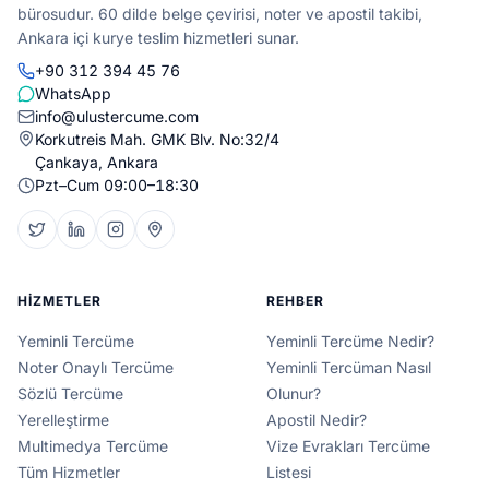
bürosudur. 60 dilde belge çevirisi, noter ve apostil takibi,
Ankara içi kurye teslim hizmetleri sunar.
+90 312 394 45 76
WhatsApp
info@ulustercume.com
Korkutreis Mah. GMK Blv. No:32/4
Çankaya, Ankara
Pzt–Cum 09:00–18:30
HIZMETLER
REHBER
Yeminli Tercüme
Yeminli Tercüme Nedir?
Noter Onaylı Tercüme
Yeminli Tercüman Nasıl
Sözlü Tercüme
Olunur?
Yerelleştirme
Apostil Nedir?
Multimedya Tercüme
Vize Evrakları Tercüme
Tüm Hizmetler
Listesi