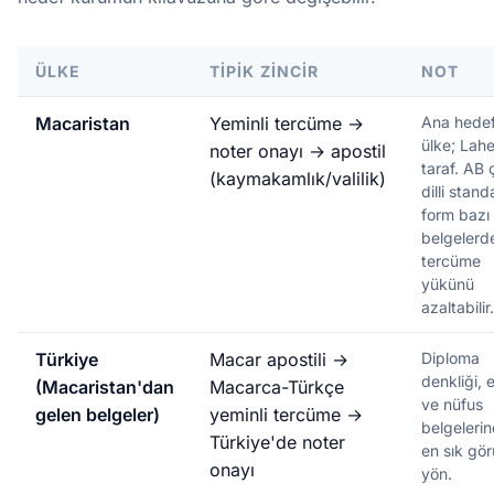
ÜLKE
TIPIK ZINCIR
NOT
Macaristan
Yeminli tercüme →
Ana hede
ülke; Lah
noter onayı → apostil
taraf. AB 
(kaymakamlık/valilik)
dilli stand
form bazı
belgelerd
tercüme
yükünü
azaltabilir.
Türkiye
Macar apostili →
Diploma
denkliği, e
(Macaristan'dan
Macarca-Türkçe
ve nüfus
gelen belgeler)
yeminli tercüme →
belgeleri
Türkiye'de noter
en sık gör
onayı
yön.