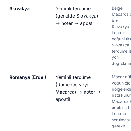
Slovakya
Yeminli tercüme
Belge
Macarca o
(genelde Slovakça)
bile
→ noter → apostil
Slovakya'
kurum
çoğunlukl
Slovakça
tercüme is
yön
doğrulanm
Romanya (Erdel)
Yeminli tercüme
Macar nü
yoğun ol
(Rumence veya
bölgelerd
Macarca) → noter →
bazı kuru
apostil
Macarca 
edebilir; 
kuruma
sorulması
gerekir.