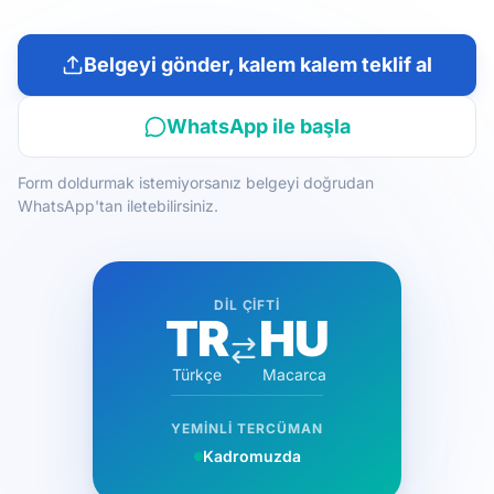
Belgeyi gönder, kalem kalem teklif al
WhatsApp ile başla
Form doldurmak istemiyorsanız belgeyi doğrudan
WhatsApp'tan iletebilirsiniz.
DIL ÇIFTI
TR
HU
Türkçe
Macarca
YEMINLI TERCÜMAN
Kadromuzda