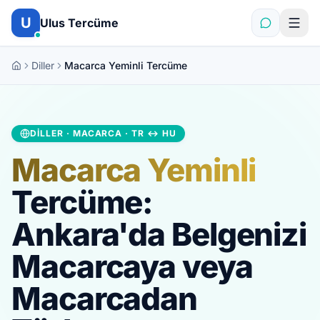
İçeriğe atla
U
Ulus Tercüme
Diller
Macarca Yeminli Tercüme
DILLER · MACARCA · TR ↔ HU
Macarca Yeminli
Tercüme:
Ankara'da Belgenizi
Macarcaya veya
Macarcadan