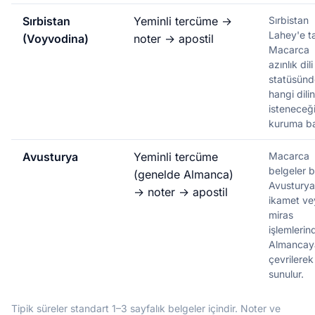
Sırbistan
Yeminli tercüme →
Sırbistan
Lahey'e ta
(Voyvodina)
noter → apostil
Macarca
azınlık dili
statüsünd
hangi dilin
isteneceğ
kuruma ba
Avusturya
Yeminli tercüme
Macarca
belgeler 
(genelde Almanca)
Avusturya
→ noter → apostil
ikamet ve
miras
işlemlerin
Almancay
çevrilerek
sunulur.
Tipik süreler standart 1–3 sayfalık belgeler içindir. Noter ve