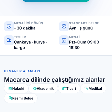
MESAI IÇI DÖNÜŞ
STANDART BELGE
~30 dakika
Aynı iş günü
TESLIM
MESAI
Çankaya · kurye ·
Pzt–Cum 09:00–
kargo
18:30
UZMANLIK ALANLARI
Macarca dilinde çalıştığımız alanlar
Hukuki
Akademik
Ticari
Medikal
Resmi Belge