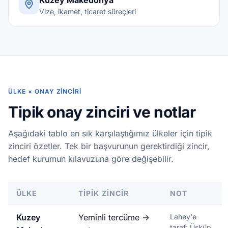
Kuzey Makedonya
Vize, ikamet, ticaret süreçleri
ÜLKE × ONAY ZINCIRI
Tipik onay zinciri ve notlar
Aşağıdaki tablo en sık karşılaştığımız ülkeler için tipik
zinciri özetler. Tek bir başvurunun gerektirdiği zincir,
hedef kurumun kılavuzuna göre değişebilir.
ÜLKE
TIPIK ZINCIR
NOT
Kuzey
Yeminli tercüme →
Lahey'e
taraf; Üsküp,