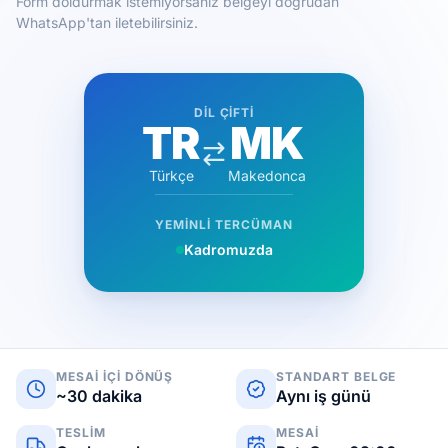
Form doldurmak istemiyorsanız belgeyi doğrudan
WhatsApp'tan iletebilirsiniz.
DIL ÇIFTI
TR
MK
Türkçe
Makedonca
YEMINLI TERCÜMAN
Kadromuzda
MESAI IÇI DÖNÜŞ
STANDART BELGE
~30 dakika
Aynı iş günü
TESLIM
MESAI