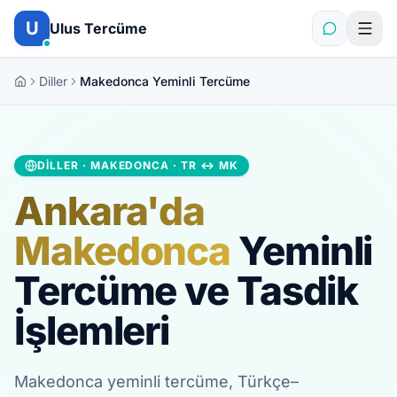
İçeriğe atla
U
Ulus Tercüme
Diller
Makedonca Yeminli Tercüme
DILLER · MAKEDONCA · TR ↔ MK
Ankara'da
Makedonca
Yeminli
Tercüme ve Tasdik
İşlemleri
Makedonca yeminli tercüme, Türkçe–