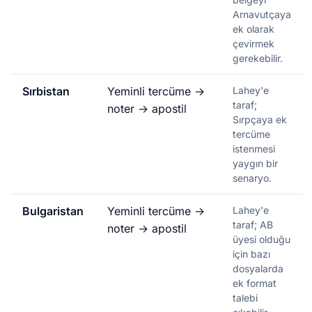
Arnavutçaya
ek olarak
çevirmek
gerekebilir.
Sırbistan
Yeminli tercüme →
Lahey'e
taraf;
noter → apostil
Sırpçaya ek
tercüme
istenmesi
yaygın bir
senaryo.
Bulgaristan
Yeminli tercüme →
Lahey'e
taraf; AB
noter → apostil
üyesi olduğu
için bazı
dosyalarda
ek format
talebi