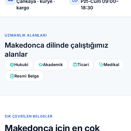
Çankaya · kurye ·
Pzt–Cum 09:00–
kargo
18:30
UZMANLIK ALANLARI
Makedonca dilinde çalıştığımız
alanlar
Hukuki
Akademik
Ticari
Medikal
Resmi Belge
SIK ÇEVRILEN BELGELER
Makedonca için en çok