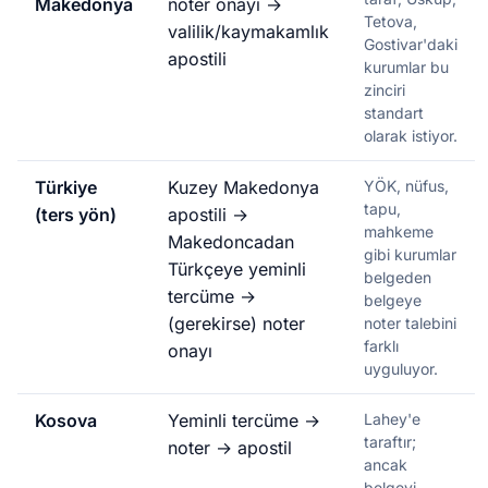
Makedonya
noter onayı →
Tetova,
valilik/kaymakamlık
Gostivar'daki
apostili
kurumlar bu
zinciri
standart
olarak istiyor.
Türkiye
Kuzey Makedonya
YÖK, nüfus,
tapu,
(ters yön)
apostili →
mahkeme
Makedoncadan
gibi kurumlar
Türkçeye yeminli
belgeden
tercüme →
belgeye
(gerekirse) noter
noter talebini
farklı
onayı
uyguluyor.
Kosova
Yeminli tercüme →
Lahey'e
taraftır;
noter → apostil
ancak
belgeyi