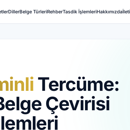
tler
Diller
Belge Türleri
Rehber
Tasdik İşlemleri
Hakkımızda
İle
inli
Tercüme:
elge Çevirisi
lemleri