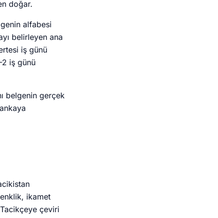
den doğar.
genin alfabesi
ayı belirleyen ana
ertesi iş günü
-2 iş günü
nı belgenin gerçek
Çankaya
acikistan
enklik, ikamet
 Tacikçeye çeviri