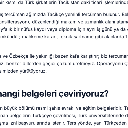
ir kısmı da Türk şirketlerin Tacikistan'daki ticari işlemlerin
 tercüman ağımızda Tacikçe yeminli tercüman bulunur. Bel
transliterasyon), düzenlendiği makam ve uzmanlık alanı atam
ayfalık bir nüfus kaydı veya diploma için aynı iş günü ya da 
mkündür; mahkeme kararı, teknik şartname gibi alanlarda 1
 ve Özbekçe ile yakınlığı bazen kafa karıştırır; biz tercüma
arız, benzer dillerden geçici çözüm üretmeyiz. Operasyonu 
isimizden yürütüyoruz.
hangi belgeleri çeviriyoruz?
in büyük bölümü resmi şahıs evrakı ve eğitim belgeleridir. T
nan belgelerin Türkçeye çevrilmesi, Türk üniversitelerinde d
alışma izni başvurularında istenir. Ters yönde, yani Türkçeden