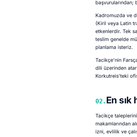
başvurularından; b
Kadromuzda ve dış
(Kiril veya Latin 
etkenlerdir. Tek s
teslim genelde mü
planlama isteriz.
Tacikçe'nin Farsça
dili üzerinden at
Korkutreis'teki of
En sık 
02.
Tacikçe taleplerin
makamlarından alı
izni, evlilik ve ç