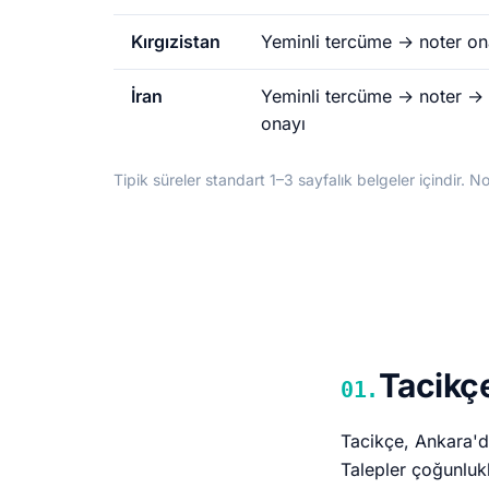
Kırgızistan
Yeminli tercüme → noter on
İran
Yeminli tercüme → noter → 
onayı
Tipik süreler standart 1–3 sayfalık belgeler içindir. Not
Tacikçe
01.
Tacikçe, Ankara'da
Talepler çoğunlukl