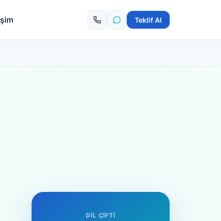
tişim
Teklif Al
DIL ÇIFTI