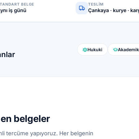
TANDART BELGE
TESLIM
ynı iş günü
Çankaya · kurye · ka
Hukuki
Akademik
anlar
nen belgeler
nli tercüme yapıyoruz. Her belgenin