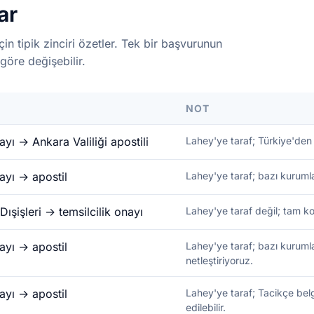
ar
çin tipik zinciri özetler. Tek bir başvurunun
göre değişebilir.
NOT
yı → Ankara Valiliği apostili
Lahey'ye taraf; Türkiye'den
ayı → apostil
Lahey'ye taraf; bazı kurumlar
ışişleri → temsilcilik onayı
Lahey'ye taraf değil; tam kon
ayı → apostil
Lahey'ye taraf; bazı kurumla
netleştiriyoruz.
ayı → apostil
Lahey'ye taraf; Tacikçe bel
edilebilir.