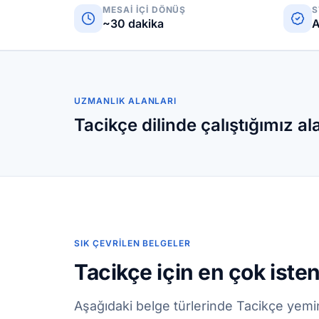
MESAI IÇI DÖNÜŞ
S
~30 dakika
A
UZMANLIK ALANLARI
Tacikçe dilinde çalıştığımız al
SIK ÇEVRILEN BELGELER
Tacikçe için en çok iste
Aşağıdaki belge türlerinde Tacikçe yemi